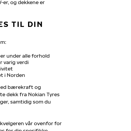
UV-er, og dekkene er
S TIL DIN
om:
r under alle forhold
 varig verdi
ivitet
et i Norden
 med bærekraft og
ste dekk fra Nokian Tyres
nger, samtidig som du
kvelgeren vår ovenfor for
s for din spesifikke