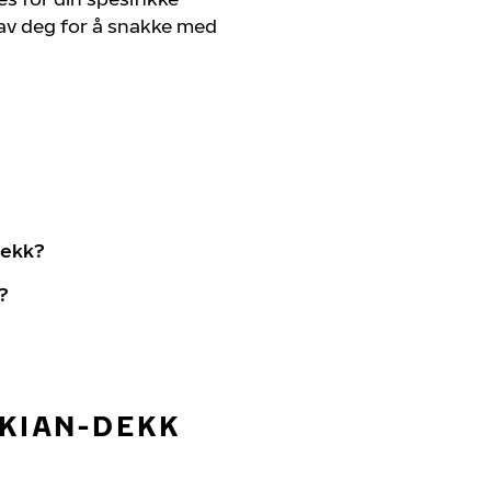
 av deg for å snakke med
dekk?
?
OKIAN-DEKK