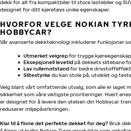
dekk for alt fra kompaktbiler til store lastebiler og S
designet for ditt kjøretøys unike egenskaper.
HVORFOR VELGE NOKIAN TYRE
HOBBYCAR?
Vår avanserte dekkteknologi inkluderer funksjoner s
Utmerket veigrep
for trygge kjøreegenskape
Eksepsjonell levetid
på dekkets slitebane for
Lav rullemotstand
for bedre drivstoffeffekt
Slitestyrke
du kan stole på, utviklet og test
Velg blant vårt omfattende utvalg, som alle er laget
sikkerhet som våre viktigste prioriteringer. Hvert ene
er designet for å levere den ytelsen din Hobbycar tre
reduserer miljøpåvirkningen.
Klar til å finne det perfekte dekket for deg?
Bruk dek
å finne ut hvilke Nokian Tyres-produkter som anbefale