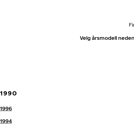
Fi
Velg årsmodell neden
1990
1996
1994