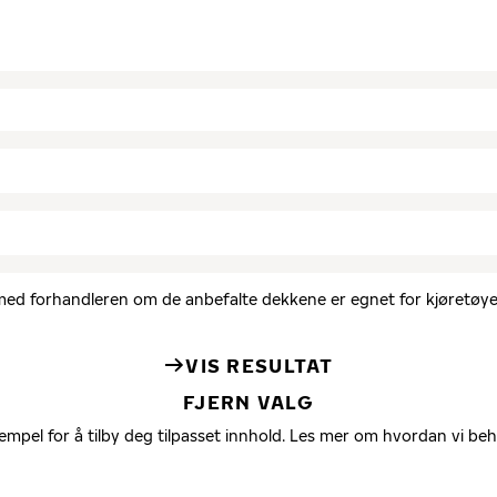
d med forhandleren om de anbefalte dekkene er egnet for kjøretøyet
VIS RESULTAT
FJERN VALG
empel for å tilby deg tilpasset innhold. Les mer om hvordan vi be