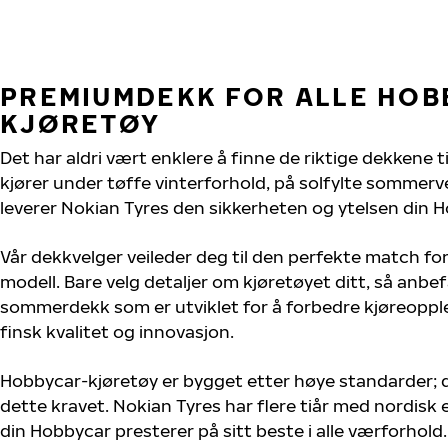
PREMIUMDEKK FOR ALLE HOB
KJØRETØY
Det har aldri vært enklere å finne de riktige dekkene 
kjører under tøffe vinterforhold, på solfylte sommervei
leverer Nokian Tyres den sikkerheten og ytelsen din H
Vår dekkvelger veileder deg til den perfekte match fo
modell. Bare velg detaljer om kjøretøyet ditt, så anbefa
sommerdekk som er utviklet for å forbedre kjøreoppl
finsk kvalitet og innovasjon.
Hobbycar-kjøretøy er bygget etter høye standarder;
dette kravet. Nokian Tyres har flere tiår med nordisk e
din Hobbycar presterer på sitt beste i alle værforhold. 