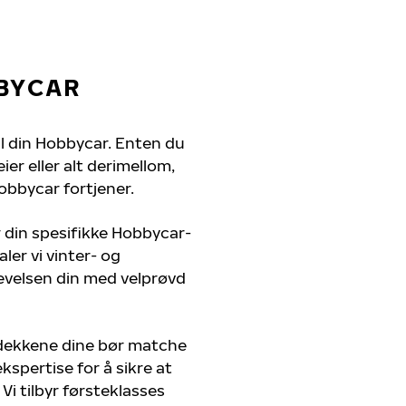
BYCAR
til din Hobbycar. Enten du
er eller alt derimellom,
obbycar fortjener.
r din spesifikke Hobbycar-
ler vi vinter- og
evelsen din med velprøvd
 dekkene dine bør matche
kspertise for å sikre at
Vi tilbyr førsteklasses