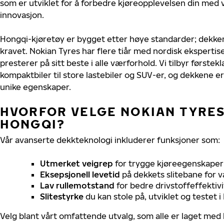
som er utviklet for å forbedre kjøreopplevelsen din med v
innovasjon.
Hongqi-kjøretøy er bygget etter høye standarder; dekke
kravet. Nokian Tyres har flere tiår med nordisk ekspertise
presterer på sitt beste i alle værforhold. Vi tilbyr førstekl
kompaktbiler til store lastebiler og SUV-er, og dekkene er
unike egenskaper.
HVORFOR VELGE NOKIAN TYRES 
HONGQI?
Vår avanserte dekkteknologi inkluderer funksjoner som:
Utmerket veigrep
for trygge kjøreegenskaper 
Eksepsjonell levetid
på dekkets slitebane for v
Lav rullemotstand
for bedre drivstoffeffektivi
Slitestyrke
du kan stole på, utviklet og testet 
Velg blant vårt omfattende utvalg, som alle er laget med