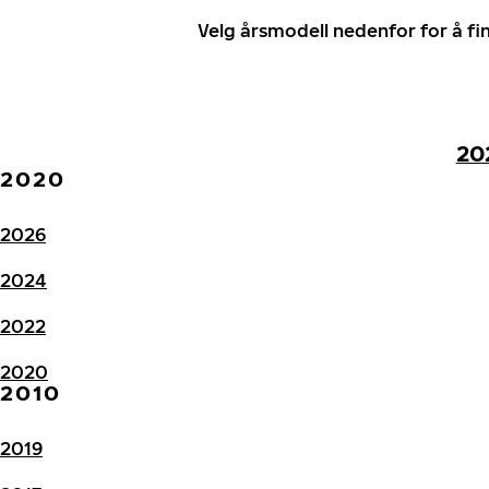
Velg årsmodell nedenfor for å f
20
2020
2026
2024
2022
2020
2010
2019