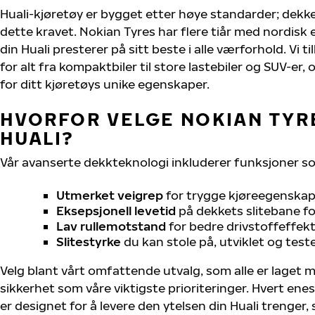
Huali-kjøretøy er bygget etter høye standarder; dek
dette kravet. Nokian Tyres har flere tiår med nordisk e
din Huali presterer på sitt beste i alle værforhold. Vi t
for alt fra kompaktbiler til store lastebiler og SUV-er
for ditt kjøretøys unike egenskaper.
HVORFOR VELGE NOKIAN TYRE
HUALI?
Vår avanserte dekkteknologi inkluderer funksjoner s
Utmerket veigrep
for trygge kjøreegenskape
Eksepsjonell levetid
på dekkets slitebane for
Lav rullemotstand
for bedre drivstoffeffekt
Slitestyrke
du kan stole på, utviklet og test
Velg blant vårt omfattende utvalg, som alle er laget
sikkerhet som våre viktigste prioriteringer. Hvert ene
er designet for å levere den ytelsen din Huali trenger