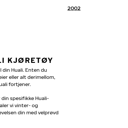
2002
LI KJØRETØY
l din Huali. Enten du
er eller alt derimellom,
ali fortjener.
din spesifikke Huali-
ler vi vinter- og
evelsen din med velprøvd