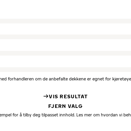
d med forhandleren om de anbefalte dekkene er egnet for kjøretøyet
VIS RESULTAT
FJERN VALG
empel for å tilby deg tilpasset innhold. Les mer om hvordan vi be