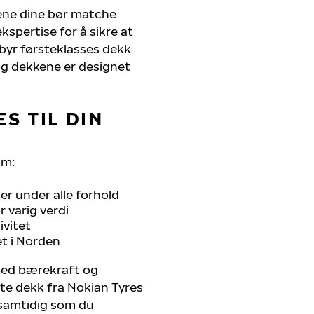
kene dine bør matche
kspertise for å sikre at
ilbyr førsteklasses dekk
, og dekkene er designet
S TIL DIN
om:
r under alle forhold
 varig verdi
ivitet
et i Norden
 med bærekraft og
ste dekk fra Nokian Tyres
, samtidig som du