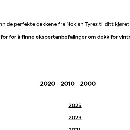
nn de perfekte dekkene fra Nokian Tyres til ditt kjøre
for for å finne ekspertanbefalinger om dekk for vin
2020
2010
2000
2025
2023
2021