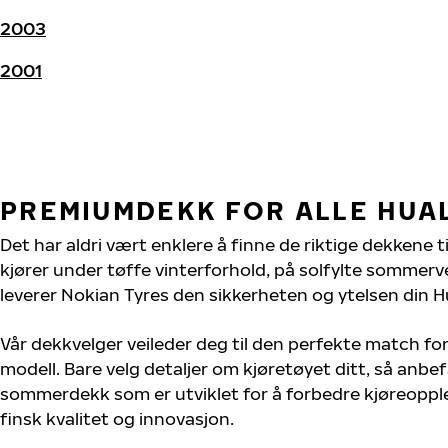
2003
2001
PREMIUMDEKK FOR ALLE HUA
Det har aldri vært enklere å finne de riktige dekkene ti
kjører under tøffe vinterforhold, på solfylte sommervei
leverer Nokian Tyres den sikkerheten og ytelsen din Hu
Vår dekkvelger veileder deg til den perfekte match for 
modell. Bare velg detaljer om kjøretøyet ditt, så anbefa
sommerdekk som er utviklet for å forbedre kjøreoppl
finsk kvalitet og innovasjon.