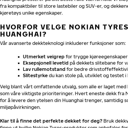
fra kompaktbiler til store lastebiler og SUV-er, og dekkene
kjøretøys unike egenskaper.
HVORFOR VELGE NOKIAN TYRES 
HUANGHAI?
Vår avanserte dekkteknologi inkluderer funksjoner som:
Utmerket veigrep
for trygge kjøreegenskaper 
Eksepsjonell levetid
på dekkets slitebane for v
Lav rullemotstand
for bedre drivstoffeffektivi
Slitestyrke
du kan stole på, utviklet og testet 
Velg blant vårt omfattende utvalg, som alle er laget med
som våre viktigste prioriteringer. Hvert eneste dekk fra 
for å levere den ytelsen din Huanghai trenger, samtidig 
miljøpåvirkningen.
Klar til å finne det perfekte dekket for deg?
Bruk dekkv
finne ut hvilke Nokian Tyres-produkter som anbefales for