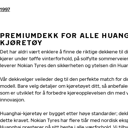
1997
PREMIUMDEKK FOR ALLE HUAN
KJØRETØY
Det har aldri vært enklere å finne de riktige dekkene til 
kjører under tøffe vinterforhold, på solfylte sommerveier 
leverer Nokian Tyres den sikkerheten og ytelsen din Huan
Vår dekkvelger veileder deg til den perfekte match for d
modell. Bare velg detaljer om kjøretøyet ditt, så anbefal
som er utviklet for å forbedre kjøreopplevelsen din med v
innovasjon.
Huanghai-kjøretøy er bygget etter høye standarder; de
dette kravet. Nokian Tyres har flere tiår med nordisk ekspe
Huanghai presterer på sitt beste i alle værforhold. Vi tilby