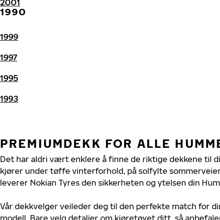
2001
1990
1999
1997
1995
1993
PREMIUMDEKK FOR ALLE HUMM
Det har aldri vært enklere å finne de riktige dekkene til
kjører under tøffe vinterforhold, på solfylte sommerveier 
leverer Nokian Tyres den sikkerheten og ytelsen din Hum
Vår dekkvelger veileder deg til den perfekte match for 
modell. Bare velg detaljer om kjøretøyet ditt, så anbefal