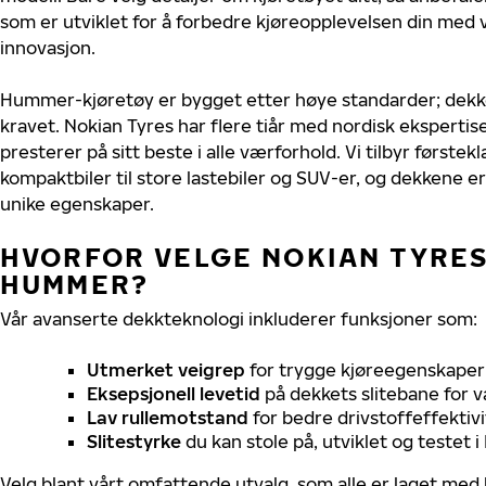
som er utviklet for å forbedre kjøreopplevelsen din med v
innovasjon.
Hummer-kjøretøy er bygget etter høye standarder; dekk
kravet. Nokian Tyres har flere tiår med nordisk ekspertis
presterer på sitt beste i alle værforhold. Vi tilbyr førstekl
kompaktbiler til store lastebiler og SUV-er, og dekkene er
unike egenskaper.
HVORFOR VELGE NOKIAN TYRES 
HUMMER?
Vår avanserte dekkteknologi inkluderer funksjoner som:
Utmerket veigrep
for trygge kjøreegenskaper 
Eksepsjonell levetid
på dekkets slitebane for v
Lav rullemotstand
for bedre drivstoffeffektivi
Slitestyrke
du kan stole på, utviklet og testet 
Velg blant vårt omfattende utvalg, som alle er laget med