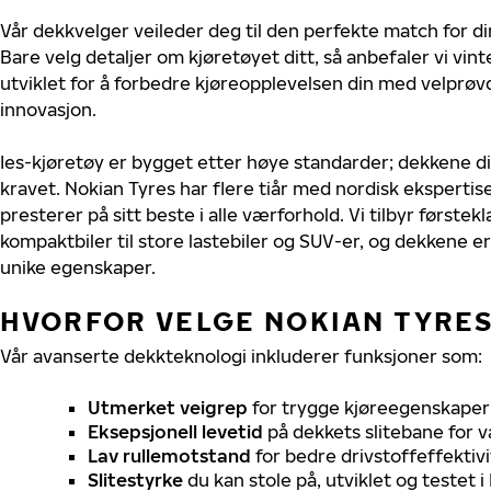
Vår dekkvelger veileder deg til den perfekte match for di
Bare velg detaljer om kjøretøyet ditt, så anbefaler vi v
utviklet for å forbedre kjøreopplevelsen din med velprøvd
innovasjon.
Ies-kjøretøy er bygget etter høye standarder; dekkene 
kravet. Nokian Tyres har flere tiår med nordisk ekspertise 
presterer på sitt beste i alle værforhold. Vi tilbyr førstekl
kompaktbiler til store lastebiler og SUV-er, og dekkene er
unike egenskaper.
HVORFOR VELGE NOKIAN TYRES 
Vår avanserte dekkteknologi inkluderer funksjoner som:
Utmerket veigrep
for trygge kjøreegenskaper 
Eksepsjonell levetid
på dekkets slitebane for v
Lav rullemotstand
for bedre drivstoffeffektivi
Slitestyrke
du kan stole på, utviklet og testet 