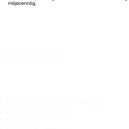
miljøvennlig.
DET ER EN TRYGG REISE
DEKK
MEST POPULÆRE DEKKSTØRRELSER
HAKKA-GARANTI
FAKTA OM BEDRIFTEN
FORHANDLER
KUNDESERVICE