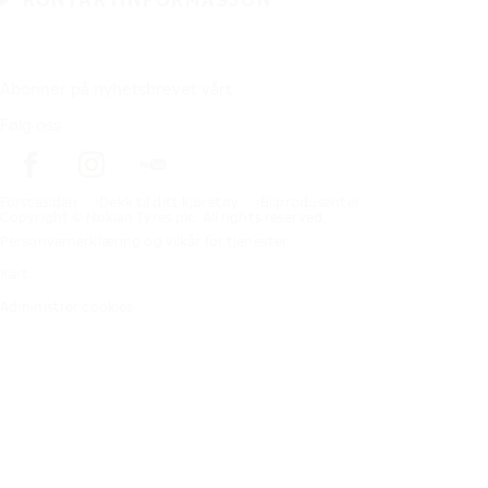
KONTAKTINFORMASJON
Abonner på nyhetsbrevet vårt
Følg oss
Förstasidan
Dekk til ditt kjøretøy
Bilprodusenter
Copyright © Nokian Tyres plc. All rights reserved.
Personvernerklæring og vilkår for tjenester
Kart
Administrer cookies