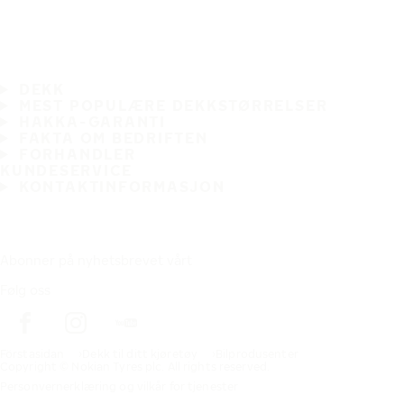
DEKK
MEST POPULÆRE DEKKSTØRRELSER
HAKKA-GARANTI
FAKTA OM BEDRIFTEN
FORHANDLER
KUNDESERVICE
KONTAKTINFORMASJON
Abonner på nyhetsbrevet vårt
Følg oss
Förstasidan
Dekk til ditt kjøretøy
Bilprodusenter
Copyright © Nokian Tyres plc. All rights reserved.
Personvernerklæring og vilkår for tjenester