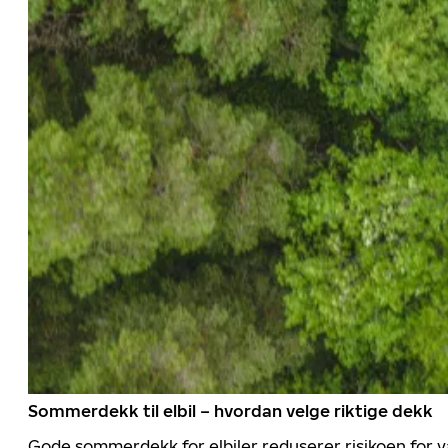
Sommerdekk til elbil – hvordan velge riktige dekk
Gode sommerdekk for elbiler reduserer risikoen for va