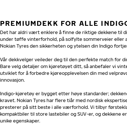
PREMIUMDEKK FOR ALLE INDIG
Det har aldri vært enklere å finne de riktige dekkene til d
under tøffe vinterforhold, på solfylte sommerveier eller 
Nokian Tyres den sikkerheten og ytelsen din Indigo fortje
Vår dekkvelger veileder deg til den perfekte match for di
Bare velg detaljer om kjøretøyet ditt, så anbefaler vi v
utviklet for å forbedre kjøreopplevelsen din med velprøvd
innovasjon.
Indigo-kjøretøy er bygget etter høye standarder; dekke
kravet. Nokian Tyres har flere tiår med nordisk ekspertise 
presterer på sitt beste i alle værforhold. Vi tilbyr førstekl
kompaktbiler til store lastebiler og SUV-er, og dekkene er
unike egenskaper.