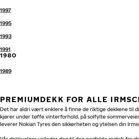
1997
1995
1993
1991
1980
1989
PREMIUMDEKK FOR ALLE IRMS
Det har aldri vært enklere å finne de riktige dekkene til 
kjører under tøffe vinterforhold, på solfylte sommerveier 
leverer Nokian Tyres den sikkerheten og ytelsen din Irms
Vår dekkvelger veileder deg til den perfekte match for di