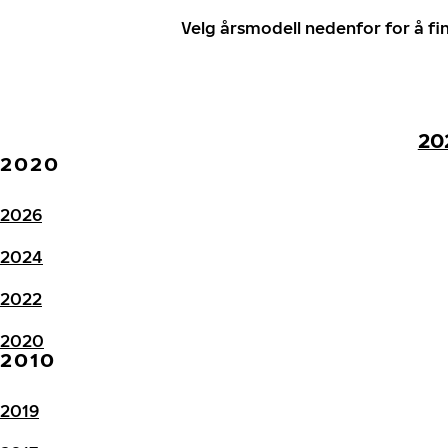
Velg årsmodell nedenfor for å f
20
2020
2026
2024
2022
2020
2010
2019