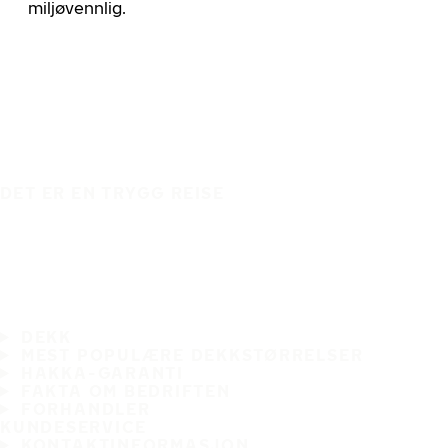
miljøvennlig.
DET ER EN TRYGG REISE
DEKK
MEST POPULÆRE DEKKSTØRRELSER
HAKKA-GARANTI
FAKTA OM BEDRIFTEN
FORHANDLER
KUNDESERVICE
KONTAKTINFORMASJON