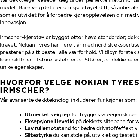
modell. Bare velg detaljer om kjøretøyet ditt, så anbefal
som er utviklet for å forbedre kjøreopplevelsen din med v
innovasjon.
Irmscher-kjøretøy er bygget etter høye standarder; dek
kravet. Nokian Tyres har flere tiår med nordisk ekspertise
presterer på sitt beste i alle værforhold. Vi tilbyr førstekl
kompaktbiler til store lastebiler og SUV-er, og dekkene er
unike egenskaper.
HVORFOR VELGE NOKIAN TYRES 
IRMSCHER?
Vår avanserte dekkteknologi inkluderer funksjoner som:
Utmerket veigrep
for trygge kjøreegenskaper 
Eksepsjonell levetid
på dekkets slitebane for v
Lav rullemotstand
for bedre drivstoffeffektivi
Slitestyrke
du kan stole på, utviklet og testet 