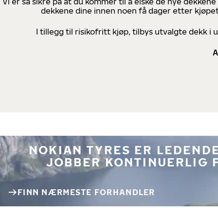
Vi er så sikre på at du kommer til å elske de nye dekkene
dekkene dine innen noen få dager etter kjøpet
I tillegg til risikofritt kjøp, tilbys utvalgte de
A
NOKIAN TYRES ER LEDENDE
JOBBER KONTINUERLIG 
FINN NÆRMESTE FORHANDLER