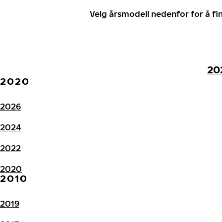
Velg årsmodell nedenfor for å f
20
2020
2026
2024
2022
2020
2010
2019