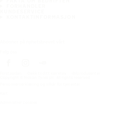
FAKTA OM BEDRIFTEN
FORHANDLER
KUNDESERVICE
KONTAKTINFORMASJON
Abonner på nyhetsbrevet vårt
Følg oss
Förstasidan
Dekk til ditt kjøretøy
Bilprodusenter
Copyright © Nokian Tyres plc. All rights reserved.
Personvernerklæring og vilkår for tjenester
Kart
Administrer cookies