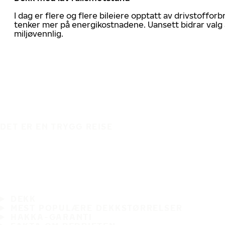
I dag er flere og flere bileiere opptatt av drivstoff
tenker mer på energikostnadene. Uansett bidrar valg 
miljøvennlig.
DET ER EN TRYGG REISE
DEKK
MEST POPULÆRE DEKKSTØRRELSER
HAKKA-GARANTI