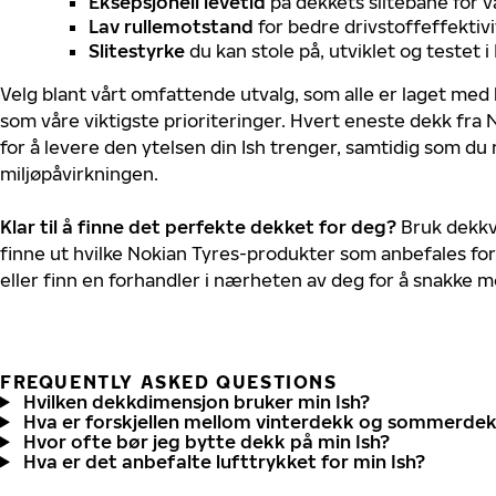
Eksepsjonell levetid
på dekkets slitebane for v
Lav rullemotstand
for bedre drivstoffeffektivi
Slitestyrke
du kan stole på, utviklet og testet 
Velg blant vårt omfattende utvalg, som alle er laget med
som våre viktigste prioriteringer. Hvert eneste dekk fra 
for å levere den ytelsen din Ish trenger, samtidig som du
miljøpåvirkningen.
Klar til å finne det perfekte dekket for deg?
Bruk dekkv
finne ut hvilke Nokian Tyres-produkter som anbefales for 
eller finn en forhandler i nærheten av deg for å snakke 
FREQUENTLY ASKED QUESTIONS
Hvilken dekkdimensjon bruker min Ish?
Hva er forskjellen mellom vinterdekk og sommerde
Hvor ofte bør jeg bytte dekk på min Ish?
Hva er det anbefalte lufttrykket for min Ish?