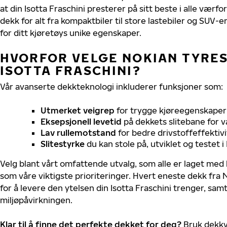
at din Isotta Fraschini presterer på sitt beste i alle værfor
dekk for alt fra kompaktbiler til store lastebiler og SUV-
for ditt kjøretøys unike egenskaper.
HVORFOR VELGE NOKIAN TYRES 
ISOTTA FRASCHINI?
Vår avanserte dekkteknologi inkluderer funksjoner som:
Utmerket veigrep
for trygge kjøreegenskaper 
Eksepsjonell levetid
på dekkets slitebane for v
Lav rullemotstand
for bedre drivstoffeffektivi
Slitestyrke
du kan stole på, utviklet og testet 
Velg blant vårt omfattende utvalg, som alle er laget med
som våre viktigste prioriteringer. Hvert eneste dekk fra 
for å levere den ytelsen din Isotta Fraschini trenger, sa
miljøpåvirkningen.
Klar til å finne det perfekte dekket for deg?
Bruk dekkv