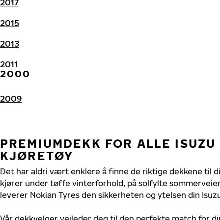
2017
2015
2013
2011
2000
2009
PREMIUMDEKK FOR ALLE ISUZU 
KJØRETØY
Det har aldri vært enklere å finne de riktige dekkene til di
kjører under tøffe vinterforhold, på solfylte sommerveier 
leverer Nokian Tyres den sikkerheten og ytelsen din Isuzu 
Vår dekkvelger veileder deg til den perfekte match for din 