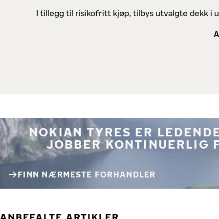
I tillegg til risikofritt kjøp, tilbys utvalgte de
A
NOKIAN TYRES ER LEDENDE
JOBBER KONTINUERLIG 
FINN NÆRMESTE FORHANDLER
ANBEFALTE ARTIKLER