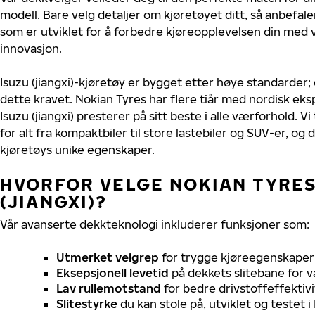
modell. Bare velg detaljer om kjøretøyet ditt, så anbefal
som er utviklet for å forbedre kjøreopplevelsen din med v
innovasjon.
Isuzu (jiangxi)-kjøretøy er bygget etter høye standarder
dette kravet. Nokian Tyres har flere tiår med nordisk ekspe
Isuzu (jiangxi) presterer på sitt beste i alle værforhold. Vi
for alt fra kompaktbiler til store lastebiler og SUV-er, og
kjøretøys unike egenskaper.
HVORFOR VELGE NOKIAN TYRES 
(JIANGXI)?
Vår avanserte dekkteknologi inkluderer funksjoner som:
Utmerket veigrep
for trygge kjøreegenskaper 
Eksepsjonell levetid
på dekkets slitebane for v
Lav rullemotstand
for bedre drivstoffeffektivi
Slitestyrke
du kan stole på, utviklet og testet 