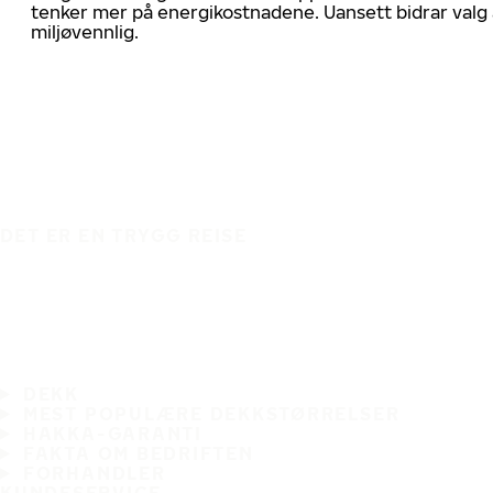
tenker mer på energikostnadene. Uansett bidrar valg 
miljøvennlig.
DET ER EN TRYGG REISE
DEKK
MEST POPULÆRE DEKKSTØRRELSER
HAKKA-GARANTI
FAKTA OM BEDRIFTEN
FORHANDLER