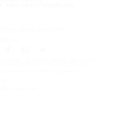
KUNDESERVICE
KONTAKTINFORMASJON
Abonner på nyhetsbrevet vårt
Følg oss
Förstasidan
Dekk til ditt kjøretøy
Bilprodusenter
Copyright © Nokian Tyres plc. All rights reserved.
Personvernerklæring og vilkår for tjenester
Kart
Administrer cookies