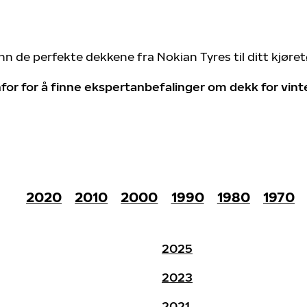
nn de perfekte dekkene fra Nokian Tyres til ditt kjøre
for for å finne ekspertanbefalinger om dekk for vin
2020
2010
2000
1990
1980
1970
2025
2023
2021