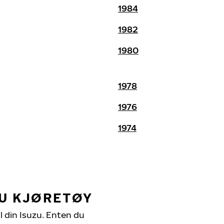
1984
1982
1980
1978
1976
1974
ZU KJØRETØY
il din Isuzu. Enten du