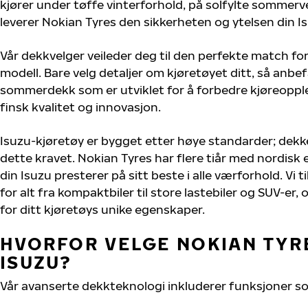
kjører under tøffe vinterforhold, på solfylte sommervei
leverer Nokian Tyres den sikkerheten og ytelsen din Is
Vår dekkvelger veileder deg til den perfekte match for
modell. Bare velg detaljer om kjøretøyet ditt, så anbefa
sommerdekk som er utviklet for å forbedre kjøreoppl
finsk kvalitet og innovasjon.
Isuzu-kjøretøy er bygget etter høye standarder; dek
dette kravet. Nokian Tyres har flere tiår med nordisk e
din Isuzu presterer på sitt beste i alle værforhold. Vi 
for alt fra kompaktbiler til store lastebiler og SUV-er
for ditt kjøretøys unike egenskaper.
HVORFOR VELGE NOKIAN TYRE
ISUZU?
Vår avanserte dekkteknologi inkluderer funksjoner s