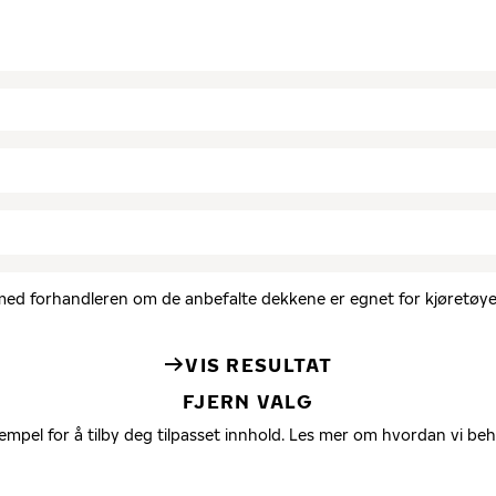
d med forhandleren om de anbefalte dekkene er egnet for kjøretøyet
VIS RESULTAT
FJERN VALG
empel for å tilby deg tilpasset innhold. Les mer om hvordan vi be