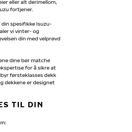
er eller alt derimellom,
uzu fortjener.
 din spesifikke Isuzu-
ler vi vinter- og
evelsen din med velprøvd
kene dine bør matche
kspertise for å sikre at
tilbyr førsteklasses dekk
, og dekkene er designet
S TIL DIN
om: