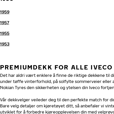
1959
1957
1955
1953
PREMIUMDEKK FOR ALLE IVECO
Det har aldri vært enklere å finne de riktige dekkene til d
under tøffe vinterforhold, på solfylte sommerveier eller 
Nokian Tyres den sikkerheten og ytelsen din Iveco fortjen
Vår dekkvelger veileder deg til den perfekte match for di
Bare velg detaljer om kjøretøyet ditt, så anbefaler vi v
utviklet for å forbedre kjøreopplevelsen din med velprøvd