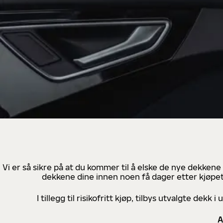
Vi er så sikre på at du kommer til å elske de nye dekkene
dekkene dine innen noen få dager etter kjøpet
I tillegg til risikofritt kjøp, tilbys utvalgte de
A