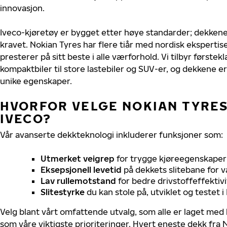
innovasjon.
Iveco-kjøretøy er bygget etter høye standarder; dekken
kravet. Nokian Tyres har flere tiår med nordisk ekspertise 
presterer på sitt beste i alle værforhold. Vi tilbyr førstekl
kompaktbiler til store lastebiler og SUV-er, og dekkene er
unike egenskaper.
HVORFOR VELGE NOKIAN TYRES 
IVECO?
Vår avanserte dekkteknologi inkluderer funksjoner som:
Utmerket veigrep
for trygge kjøreegenskaper 
Eksepsjonell levetid
på dekkets slitebane for v
Lav rullemotstand
for bedre drivstoffeffektivi
Slitestyrke
du kan stole på, utviklet og testet 
Velg blant vårt omfattende utvalg, som alle er laget med
som våre viktigste prioriteringer. Hvert eneste dekk fra 