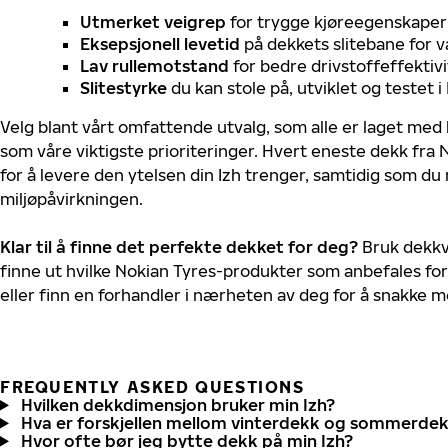
Utmerket veigrep
for trygge kjøreegenskaper 
Eksepsjonell levetid
på dekkets slitebane for v
Lav rullemotstand
for bedre drivstoffeffektivi
Slitestyrke
du kan stole på, utviklet og testet 
Velg blant vårt omfattende utvalg, som alle er laget med
som våre viktigste prioriteringer. Hvert eneste dekk fra 
for å levere den ytelsen din Izh trenger, samtidig som du
miljøpåvirkningen.
Klar til å finne det perfekte dekket for deg?
Bruk dekkv
finne ut hvilke Nokian Tyres-produkter som anbefales for 
eller finn en forhandler i nærheten av deg for å snakke 
FREQUENTLY ASKED QUESTIONS
Hvilken dekkdimensjon bruker min Izh?
Hva er forskjellen mellom vinterdekk og sommerde
Hvor ofte bør jeg bytte dekk på min Izh?