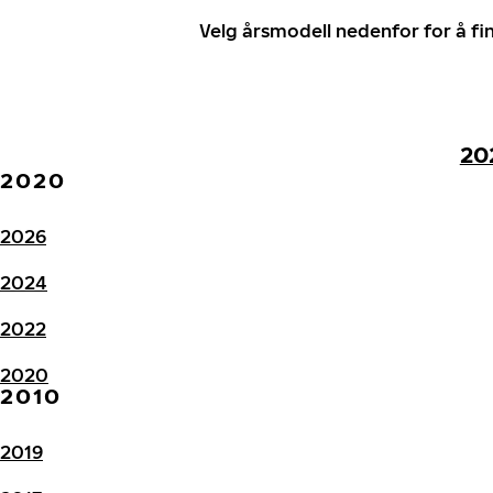
Velg årsmodell nedenfor for å f
20
2020
2026
2024
2022
2020
2010
2019