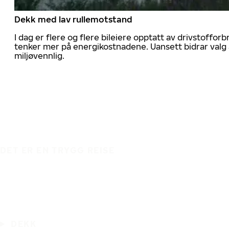
Dekk med lav rullemotstand
I dag er flere og flere bileiere opptatt av drivstoff
tenker mer på energikostnadene. Uansett bidrar valg 
miljøvennlig.
DET ER EN TRYGG REISE
DEKK