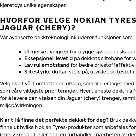
kjøretøys unike egenskaper.
HVORFOR VELGE NOKIAN TYRES 
JAGUAR (CHERY)?
Vår avanserte dekkteknologi inkluderer funksjoner som:
Utmerket veigrep
for trygge kjøreegenskaper 
Eksepsjonell levetid
på dekkets slitebane for v
Lav rullemotstand
for bedre drivstoffeffektivi
Slitestyrke
du kan stole på, utviklet og testet 
Velg blant vårt omfattende utvalg, som alle er laget med
som våre viktigste prioriteringer. Hvert eneste dekk fra 
for å levere den ytelsen din Jaguar (chery) trenger, sam
miljøpåvirkningen.
Klar til å finne det perfekte dekket for deg?
Bruk dekkv
finne ut hvilke Nokian Tyres-produkter som anbefales for
(chery)-modell, eller finn en forhandler i nærheten av de