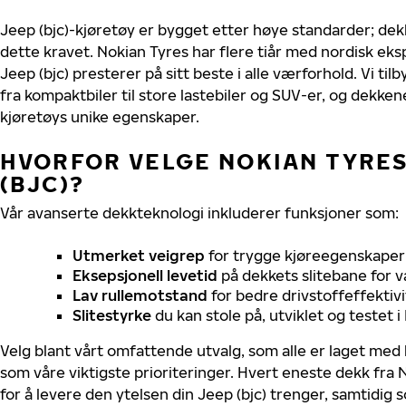
Jeep (bjc)-kjøretøy er bygget etter høye standarder; de
dette kravet. Nokian Tyres har flere tiår med nordisk ekspe
Jeep (bjc) presterer på sitt beste i alle værforhold. Vi tilb
fra kompaktbiler til store lastebiler og SUV-er, og dekkene
kjøretøys unike egenskaper.
HVORFOR VELGE NOKIAN TYRES 
(BJC)?
Vår avanserte dekkteknologi inkluderer funksjoner som:
Utmerket veigrep
for trygge kjøreegenskaper 
Eksepsjonell levetid
på dekkets slitebane for v
Lav rullemotstand
for bedre drivstoffeffektivi
Slitestyrke
du kan stole på, utviklet og testet 
Velg blant vårt omfattende utvalg, som alle er laget med
som våre viktigste prioriteringer. Hvert eneste dekk fra 
for å levere den ytelsen din Jeep (bjc) trenger, samtidig