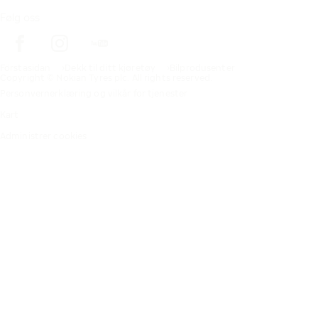
Følg oss
Förstasidan
Dekk til ditt kjøretøy
Bilprodusenter
Copyright © Nokian Tyres plc. All rights reserved.
Personvernerklæring og vilkår for tjenester
Kart
Administrer cookies