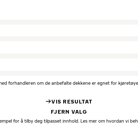
d med forhandleren om de anbefalte dekkene er egnet for kjøretøyet
VIS RESULTAT
FJERN VALG
empel for å tilby deg tilpasset innhold. Les mer om hvordan vi be