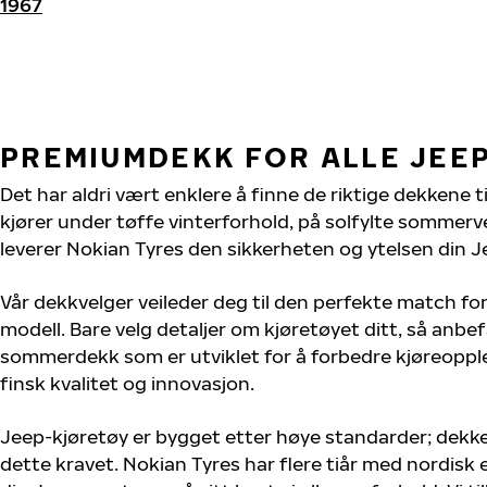
1967
PREMIUMDEKK FOR ALLE JEE
Det har aldri vært enklere å finne de riktige dekkene t
kjører under tøffe vinterforhold, på solfylte sommervei
leverer Nokian Tyres den sikkerheten og ytelsen din J
Vår dekkvelger veileder deg til den perfekte match for
modell. Bare velg detaljer om kjøretøyet ditt, så anbefa
sommerdekk som er utviklet for å forbedre kjøreoppl
finsk kvalitet og innovasjon.
Jeep-kjøretøy er bygget etter høye standarder; dekk
dette kravet. Nokian Tyres har flere tiår med nordisk e