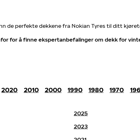
nn de perfekte dekkene fra Nokian Tyres til ditt kjøre
for for å finne ekspertanbefalinger om dekk for vin
2020
2010
2000
1990
1980
1970
19
2025
2023
2021