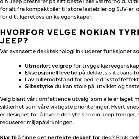
din Jeep presterer på sitt beste i alle værforhold. Vi t
for alt fra kompaktbiler til store lastebiler og SUV-er
for ditt kjøretøys unike egenskaper.
HVORFOR VELGE NOKIAN TYRE
JEEP?
Vår avanserte dekkteknologi inkluderer funksjoner s
Utmerket veigrep
for trygge kjøreegenskape
Eksepsjonell levetid
på dekkets slitebane for
Lav rullemotstand
for bedre drivstoffeffekt
Slitestyrke
du kan stole på, utviklet og test
Velg blant vårt omfattende utvalg, som alle er laget
sikkerhet som våre viktigste prioriteringer. Hvert ene
er designet for å levere den ytelsen din Jeep trenger
reduserer miljøpåvirkningen.
Klar til å finne det perfekte dekket for deg?
Bruk dek