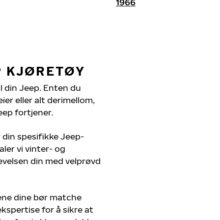
1966
P KJØRETØY
il din Jeep. Enten du
er eller alt derimellom,
eep fortjener.
 din spesifikke Jeep-
ler vi vinter- og
evelsen din med velprøvd
ene dine bør matche
kspertise for å sikre at