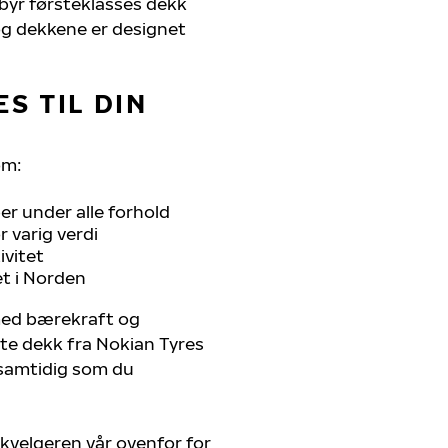
ilbyr førsteklasses dekk
, og dekkene er designet
S TIL DIN
om:
r under alle forhold
 varig verdi
ivitet
et i Norden
 med bærekraft og
ste dekk fra Nokian Tyres
, samtidig som du
kvelgeren vår ovenfor for