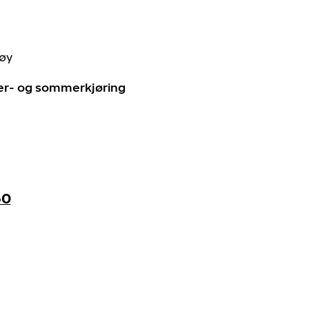
tøy
ter- og sommerkjøring
60