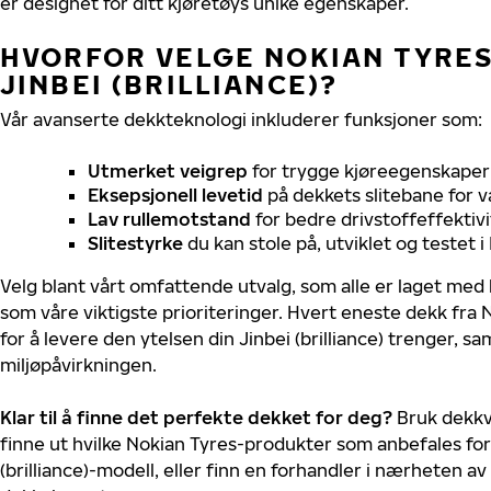
er designet for ditt kjøretøys unike egenskaper.
HVORFOR VELGE NOKIAN TYRES 
JINBEI (BRILLIANCE)?
Vår avanserte dekkteknologi inkluderer funksjoner som:
Utmerket veigrep
for trygge kjøreegenskaper 
Eksepsjonell levetid
på dekkets slitebane for v
Lav rullemotstand
for bedre drivstoffeffektivi
Slitestyrke
du kan stole på, utviklet og testet 
Velg blant vårt omfattende utvalg, som alle er laget med
som våre viktigste prioriteringer. Hvert eneste dekk fra 
for å levere den ytelsen din Jinbei (brilliance) trenger, 
miljøpåvirkningen.
Klar til å finne det perfekte dekket for deg?
Bruk dekkv
finne ut hvilke Nokian Tyres-produkter som anbefales for 
(brilliance)-modell, eller finn en forhandler i nærheten a