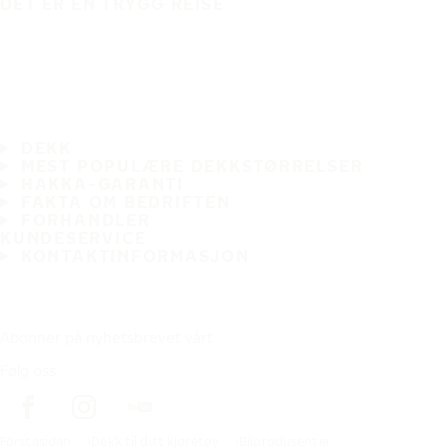
DET ER EN TRYGG REISE
DEKK
MEST POPULÆRE DEKKSTØRRELSER
HAKKA-GARANTI
FAKTA OM BEDRIFTEN
FORHANDLER
KUNDESERVICE
KONTAKTINFORMASJON
Abonner på nyhetsbrevet vårt
Følg oss
Förstasidan
Dekk til ditt kjøretøy
Bilprodusenter