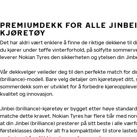
PREMIUMDEKK FOR ALLE JINBEI
KJØRETØY
Det har aldri vært enklere å finne de riktige dekkene til di
du kjører under tøffe vinterforhold, på solfylte sommerve
leverer Nokian Tyres den sikkerheten og ytelsen din Jinbei 
Vår dekkvelger veileder deg til den perfekte match for di
(brilliance)-modell. Bare velg detaljer om kjøretøyet ditt, 
sommerdekk som er utviklet for å forbedre kjøreoppleve
kvalitet og innovasjon.
Jinbei (brilliance)-kjøretøy er bygget etter høye standar
matche dette kravet. Nokian Tyres har flere tiår med nord
at din Jinbei (brilliance) presterer på sitt beste i alle værf
førsteklasses dekk for alt fra kompaktbiler til store last