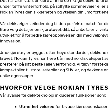
Det har aldri vært enklere å finne de riktige dekkene til 
under tøffe vinterforhold, på solfylte sommerveier eller 
Nokian Tyres den sikkerheten og ytelsen din Jmc fortjene
Vår dekkvelger veileder deg til den perfekte match for d
Bare velg detaljer om kjøretøyet ditt, så anbefaler vi v
utviklet for å forbedre kjøreopplevelsen din med velprøvd
innovasjon.
Jmc-kjøretøy er bygget etter høye standarder; dekkene 
kravet. Nokian Tyres har flere tiår med nordisk ekspertise
presterer på sitt beste i alle værforhold. Vi tilbyr førstekl
kompaktbiler til store lastebiler og SUV-er, og dekkene er
unike egenskaper.
HVORFOR VELGE NOKIAN TYRES 
Vår avanserte dekkteknologi inkluderer funksjoner som:
Utmerket veigrep
for trygge kjøreegenskaper 