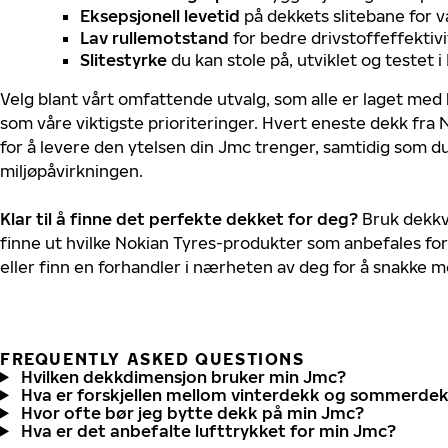
Eksepsjonell levetid
på dekkets slitebane for v
Lav rullemotstand
for bedre drivstoffeffektivi
Slitestyrke
du kan stole på, utviklet og testet 
Velg blant vårt omfattende utvalg, som alle er laget med
som våre viktigste prioriteringer. Hvert eneste dekk fra 
for å levere den ytelsen din Jmc trenger, samtidig som d
miljøpåvirkningen.
Klar til å finne det perfekte dekket for deg?
Bruk dekkv
finne ut hvilke Nokian Tyres-produkter som anbefales for
eller finn en forhandler i nærheten av deg for å snakke 
FREQUENTLY ASKED QUESTIONS
Hvilken dekkdimensjon bruker min Jmc?
Hva er forskjellen mellom vinterdekk og sommerde
Hvor ofte bør jeg bytte dekk på min Jmc?
Hva er det anbefalte lufttrykket for min Jmc?