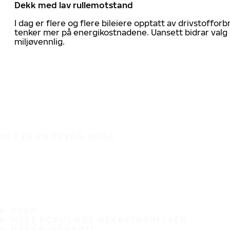
Dekk med lav rullemotstand
I dag er flere og flere bileiere opptatt av drivstoff
tenker mer på energikostnadene. Uansett bidrar valg 
miljøvennlig.
DET ER EN TRYGG REISE
DEKK
MEST POPULÆRE DEKKSTØRRELSER
HAKKA-GARANTI