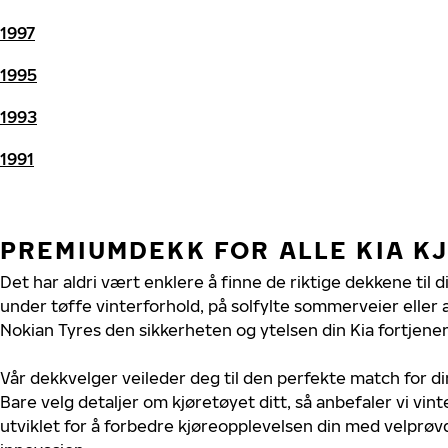
1997
1995
1993
1991
PREMIUMDEKK FOR ALLE KIA K
Det har aldri vært enklere å finne de riktige dekkene til d
under tøffe vinterforhold, på solfylte sommerveier eller 
Nokian Tyres den sikkerheten og ytelsen din Kia fortjener
Vår dekkvelger veileder deg til den perfekte match for di
Bare velg detaljer om kjøretøyet ditt, så anbefaler vi v
utviklet for å forbedre kjøreopplevelsen din med velprøvd