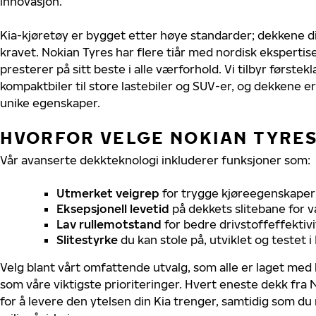
innovasjon.
Kia-kjøretøy er bygget etter høye standarder; dekkene 
kravet. Nokian Tyres har flere tiår med nordisk ekspertise 
presterer på sitt beste i alle værforhold. Vi tilbyr førstekl
kompaktbiler til store lastebiler og SUV-er, og dekkene er
unike egenskaper.
HVORFOR VELGE NOKIAN TYRES 
Vår avanserte dekkteknologi inkluderer funksjoner som:
Utmerket veigrep
for trygge kjøreegenskaper 
Eksepsjonell levetid
på dekkets slitebane for v
Lav rullemotstand
for bedre drivstoffeffektivi
Slitestyrke
du kan stole på, utviklet og testet 
Velg blant vårt omfattende utvalg, som alle er laget med
som våre viktigste prioriteringer. Hvert eneste dekk fra 
for å levere den ytelsen din Kia trenger, samtidig som du