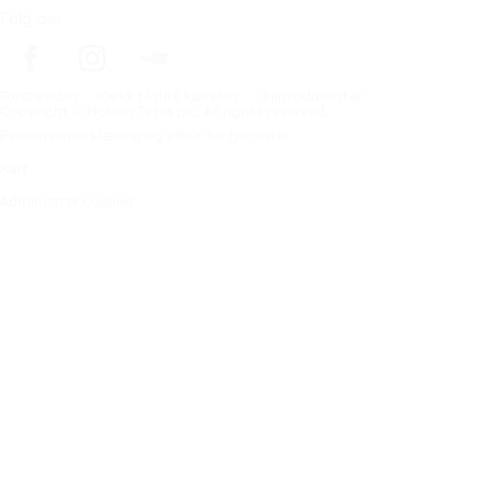
Følg oss
Förstasidan
Dekk til ditt kjøretøy
Bilprodusenter
Copyright © Nokian Tyres plc. All rights reserved.
Personvernerklæring og vilkår for tjenester
Kart
Administrer cookies