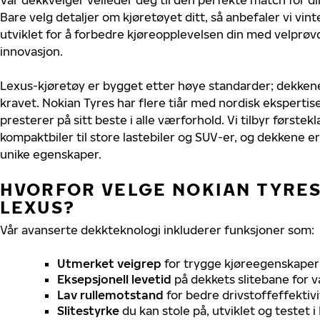
Bare velg detaljer om kjøretøyet ditt, så anbefaler vi v
utviklet for å forbedre kjøreopplevelsen din med velprøvd
innovasjon.
Lexus-kjøretøy er bygget etter høye standarder; dekken
kravet. Nokian Tyres har flere tiår med nordisk ekspertise
presterer på sitt beste i alle værforhold. Vi tilbyr førstekl
kompaktbiler til store lastebiler og SUV-er, og dekkene er
unike egenskaper.
HVORFOR VELGE NOKIAN TYRES 
LEXUS?
Vår avanserte dekkteknologi inkluderer funksjoner som:
Utmerket veigrep
for trygge kjøreegenskaper 
Eksepsjonell levetid
på dekkets slitebane for v
Lav rullemotstand
for bedre drivstoffeffektivi
Slitestyrke
du kan stole på, utviklet og testet 