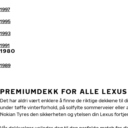
1997
1995
1993
1991
1980
1989
PREMIUMDEKK FOR ALLE LEXUS
Det har aldri vært enklere å finne de riktige dekkene til 
under tøffe vinterforhold, på solfylte sommerveier eller 
Nokian Tyres den sikkerheten og ytelsen din Lexus fortje
Vår dekkvelger veileder deg til den perfekte match for di