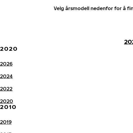
Velg årsmodell nedenfor for å f
20
2020
2026
2024
2022
2020
2010
2019