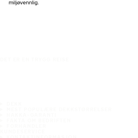
miljøvennlig.
DET ER EN TRYGG REISE
DEKK
MEST POPULÆRE DEKKSTØRRELSER
HAKKA-GARANTI
FAKTA OM BEDRIFTEN
FORHANDLER
KUNDESERVICE
KONTAKTINFORMASJON