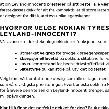
at din Leyland-innocenti presterer på sitt beste i alle værf
førsteklasses dekk for alt fra kompaktbiler til store last
er designet for ditt kjøretøys unike egenskaper.
HVORFOR VELGE NOKIAN TYRES 
LEYLAND-INNOCENTI?
Vår avanserte dekkteknologi inkluderer funksjoner som:
Utmerket veigrep
for trygge kjøreegenskaper 
Eksepsjonell levetid
på dekkets slitebane for v
Lav rullemotstand
for bedre drivstoffeffektivi
Slitestyrke
du kan stole på, utviklet og testet 
Velg blant vårt omfattende utvalg, som alle er laget med
som våre viktigste prioriteringer. Hvert eneste dekk fra 
for å levere den ytelsen din Leyland-innocenti trenger, 
miljøpåvirkningen.
Klar til å finne det perfekte dekket for deg?
Bruk dekkv