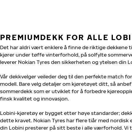
PREMIUMDEKK FOR ALLE LOB
Det har aldri vært enklere å finne de riktige dekkene ti
kjører under tøffe vinterforhold, på solfylte sommervei
leverer Nokian Tyres den sikkerheten og ytelsen din Lo
Vår dekkvelger veileder deg til den perfekte match for
modell. Bare velg detaljer om kjøretøyet ditt, så anbefa
sommerdekk som er utviklet for å forbedre kjøreoppl
finsk kvalitet og innovasjon.
Lobini-kjøretøy er bygget etter høye standarder; de
dette kravet. Nokian Tyres har flere tiår med nordisk e
din Lobini presterer på sitt beste i alle værforhold. Vi