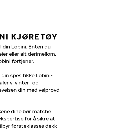
INI KJØRETØY
l din Lobini. Enten du
er eller alt derimellom,
bini fortjener.
 din spesifikke Lobini-
ler vi vinter- og
evelsen din med velprøvd
kkene dine bør matche
kspertise for å sikre at
 tilbyr førsteklasses dekk