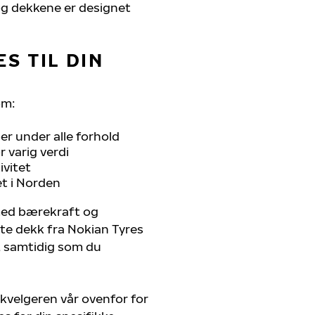
, og dekkene er designet
S TIL DIN
om:
r under alle forhold
 varig verdi
ivitet
et i Norden
 med bærekraft og
ste dekk fra Nokian Tyres
r, samtidig som du
kvelgeren vår ovenfor for