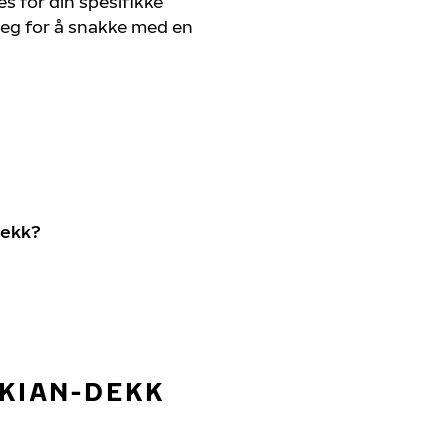
s for din spesifikke
 deg for å snakke med en
dekk?
OKIAN-DEKK