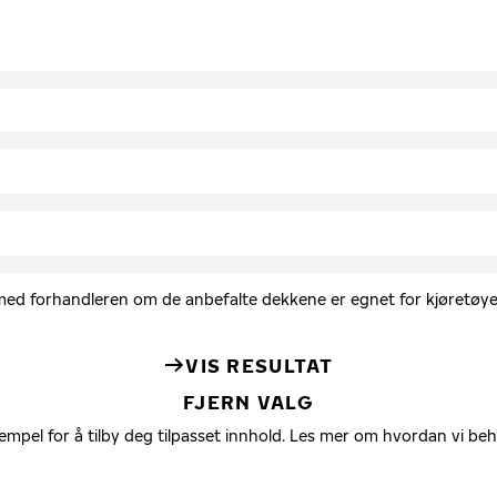
d med forhandleren om de anbefalte dekkene er egnet for kjøretøyet
VIS RESULTAT
FJERN VALG
empel for å tilby deg tilpasset innhold. Les mer om hvordan vi be