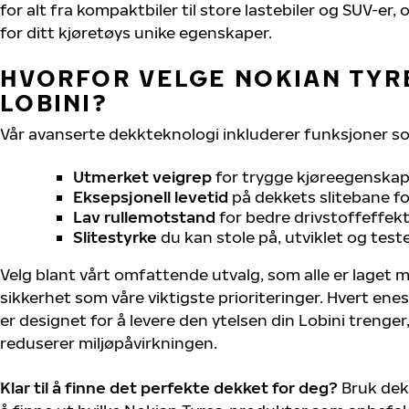
for alt fra kompaktbiler til store lastebiler og SUV-er
for ditt kjøretøys unike egenskaper.
HVORFOR VELGE NOKIAN TYRE
LOBINI?
Vår avanserte dekkteknologi inkluderer funksjoner s
Utmerket veigrep
for trygge kjøreegenskape
Eksepsjonell levetid
på dekkets slitebane for
Lav rullemotstand
for bedre drivstoffeffekt
Slitestyrke
du kan stole på, utviklet og test
Velg blant vårt omfattende utvalg, som alle er laget
sikkerhet som våre viktigste prioriteringer. Hvert ene
er designet for å levere den ytelsen din Lobini trenge
reduserer miljøpåvirkningen.
Klar til å finne det perfekte dekket for deg?
Bruk dek