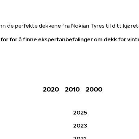
nn de perfekte dekkene fra Nokian Tyres til ditt kjøre
for for å finne ekspertanbefalinger om dekk for vin
2020
2010
2000
2025
2023
2021