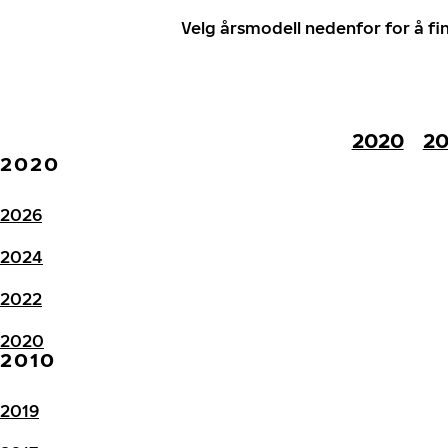
Velg årsmodell nedenfor for å f
2020
20
2020
2026
2024
2022
2020
2010
2019