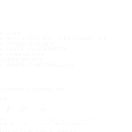
DEKK
MEST POPULÆRE DEKKSTØRRELSER
HAKKA-GARANTI
FAKTA OM BEDRIFTEN
FORHANDLER
KUNDESERVICE
KONTAKTINFORMASJON
Abonner på nyhetsbrevet vårt
Følg oss
Förstasidan
Dekk til ditt kjøretøy
Bilprodusenter
Copyright © Nokian Tyres plc. All rights reserved.
Personvernerklæring og vilkår for tjenester