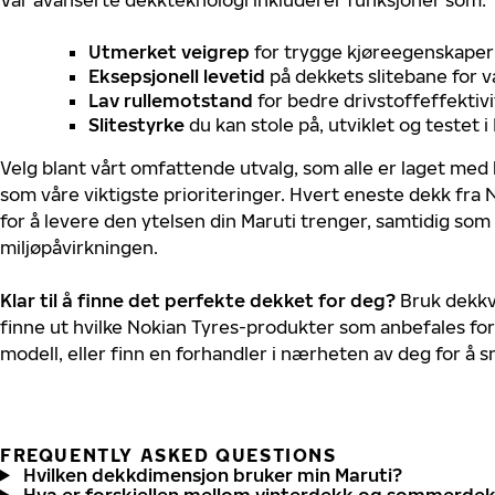
Utmerket veigrep
for trygge kjøreegenskaper 
Eksepsjonell levetid
på dekkets slitebane for v
Lav rullemotstand
for bedre drivstoffeffektivi
Slitestyrke
du kan stole på, utviklet og testet 
Velg blant vårt omfattende utvalg, som alle er laget med
som våre viktigste prioriteringer. Hvert eneste dekk fra 
for å levere den ytelsen din Maruti trenger, samtidig so
miljøpåvirkningen.
Klar til å finne det perfekte dekket for deg?
Bruk dekkv
finne ut hvilke Nokian Tyres-produkter som anbefales for 
modell, eller finn en forhandler i nærheten av deg for å
FREQUENTLY ASKED QUESTIONS
Hvilken dekkdimensjon bruker min Maruti?
Hva er forskjellen mellom vinterdekk og sommerde