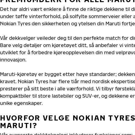
Det har aldri vært enklere å finne de riktige dekkene til d
under tøffe vinterforhold, på solfylte sommerveier eller 
Nokian Tyres den sikkerheten og ytelsen din Maruti fortje
Vår dekkvelger veileder deg til den perfekte match for di
Bare velg detaljer om kjøretøyet ditt, så anbefaler vi v
utviklet for å forbedre kjøreopplevelsen din med velprøvd
innovasjon.
Maruti-kjøretøy er bygget etter høye standarder; dekke
kravet. Nokian Tyres har flere tiår med nordisk ekspertise 
presterer på sitt beste i alle værforhold. Vi tilbyr førstekl
kompaktbiler til store lastebiler og SUV-er, og dekkene er
unike egenskaper.
HVORFOR VELGE NOKIAN TYRES 
MARUTI?
Vår avanserte dekkteknologi inkluderer funksjoner som: