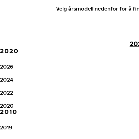
Velg årsmodell nedenfor for å f
20
2020
2026
2024
2022
2020
2010
2019