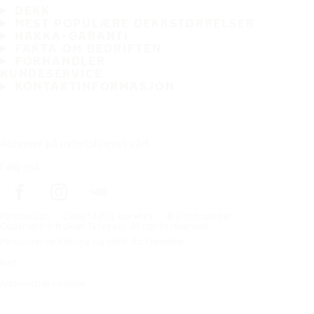
DEKK
MEST POPULÆRE DEKKSTØRRELSER
HAKKA-GARANTI
FAKTA OM BEDRIFTEN
FORHANDLER
KUNDESERVICE
KONTAKTINFORMASJON
Abonner på nyhetsbrevet vårt
Følg oss
Förstasidan
Dekk til ditt kjøretøy
Bilprodusenter
Copyright © Nokian Tyres plc. All rights reserved.
Personvernerklæring og vilkår for tjenester
Kart
Administrer cookies