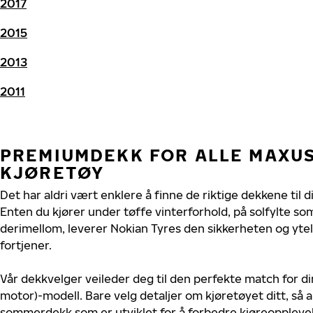
2017
2015
2013
2011
PREMIUMDEKK FOR ALLE MAXUS
KJØRETØY
Det har aldri vært enklere å finne de riktige dekkene til d
Enten du kjører under tøffe vinterforhold, på solfylte so
derimellom, leverer Nokian Tyres den sikkerheten og ytel
fortjener.
Vår dekkvelger veileder deg til den perfekte match for di
motor)-modell. Bare velg detaljer om kjøretøyet ditt, så a
sommerdekk som er utviklet for å forbedre kjøreoppleve