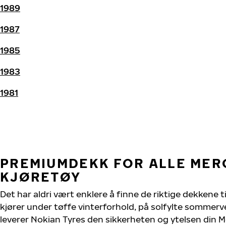
1989
1987
1985
1983
1981
PREMIUMDEKK FOR ALLE MER
KJØRETØY
Det har aldri vært enklere å finne de riktige dekkene t
kjører under tøffe vinterforhold, på solfylte sommervei
leverer Nokian Tyres den sikkerheten og ytelsen din M