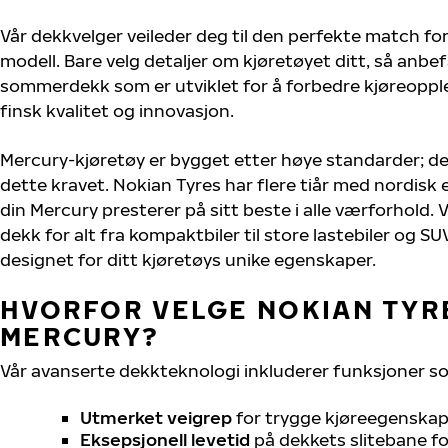
Vår dekkvelger veileder deg til den perfekte match for
modell. Bare velg detaljer om kjøretøyet ditt, så anbefa
sommerdekk som er utviklet for å forbedre kjøreoppl
finsk kvalitet og innovasjon.
Mercury-kjøretøy er bygget etter høye standarder; d
dette kravet. Nokian Tyres har flere tiår med nordisk e
din Mercury presterer på sitt beste i alle værforhold. V
dekk for alt fra kompaktbiler til store lastebiler og S
designet for ditt kjøretøys unike egenskaper.
HVORFOR VELGE NOKIAN TYRE
MERCURY?
Vår avanserte dekkteknologi inkluderer funksjoner s
Utmerket veigrep
for trygge kjøreegenskape
Eksepsjonell levetid
på dekkets slitebane for