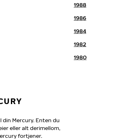
1988
1986
1984
1982
1980
CURY
il din Mercury. Enten du
er eller alt derimellom,
ercury fortjener.