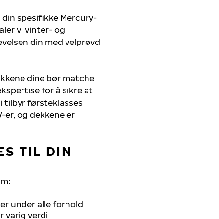
 din spesifikke Mercury-
ler vi vinter- og
evelsen din med velprøvd
ekkene dine bør matche
kspertise for å sikre at
i tilbyr førsteklasses
UV-er, og dekkene er
S TIL DIN
om:
r under alle forhold
 varig verdi