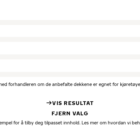
d med forhandleren om de anbefalte dekkene er egnet for kjøretøyet
VIS RESULTAT
FJERN VALG
empel for å tilby deg tilpasset innhold. Les mer om hvordan vi be