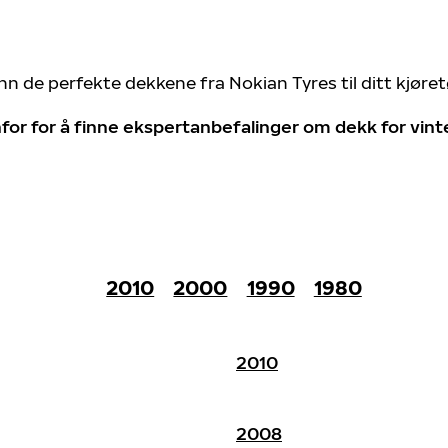
nn de perfekte dekkene fra Nokian Tyres til ditt kjøre
for for å finne ekspertanbefalinger om dekk for vin
2010
2000
1990
1980
2010
2008