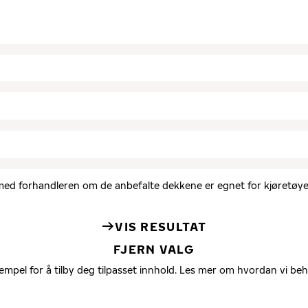
d med forhandleren om de anbefalte dekkene er egnet for kjøretøyet
VIS RESULTAT
FJERN VALG
empel for å tilby deg tilpasset innhold. Les mer om hvordan vi be