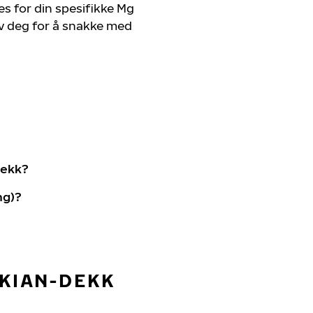
s for din spesifikke Mg
av deg for å snakke med
dekk?
ng)?
OKIAN-DEKK