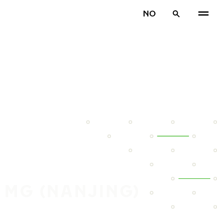
NO
 MG (NANJING)