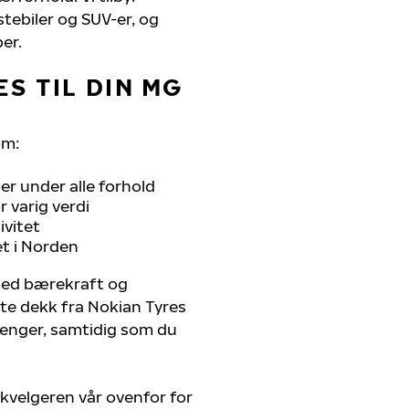
stebiler og SUV-er, og
er.
S TIL DIN MG
om:
r under alle forhold
 varig verdi
ivitet
et i Norden
 med bærekraft og
ste dekk fra Nokian Tyres
trenger, samtidig som du
kvelgeren vår ovenfor for