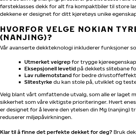
førsteklasses dekk for alt fra kompaktbiler til store la
dekkene er designet for ditt kjøretøys unike egenskap
HVORFOR VELGE NOKIAN TYRE
(NANJING)?
Vår avanserte dekkteknologi inkluderer funksjoner s
Utmerket veigrep
for trygge kjøreegenskape
Eksepsjonell levetid
på dekkets slitebane for
Lav rullemotstand
for bedre drivstoffeffekt
Slitestyrke
du kan stole på, utviklet og test
Velg blant vårt omfattende utvalg, som alle er laget
sikkerhet som våre viktigste prioriteringer. Hvert ene
er designet for å levere den ytelsen din Mg (nanjing) 
reduserer miljøpåvirkningen.
Klar til å finne det perfekte dekket for deg?
Bruk dek