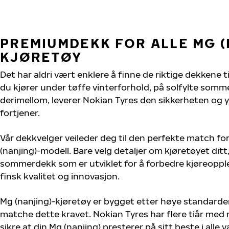
PREMIUMDEKK FOR ALLE MG (
KJØRETØY
Det har aldri vært enklere å finne de riktige dekkene ti
du kjører under tøffe vinterforhold, på solfylte sommer
derimellom, leverer Nokian Tyres den sikkerheten og y
fortjener.
Vår dekkvelger veileder deg til den perfekte match for
(nanjing)-modell. Bare velg detaljer om kjøretøyet ditt,
sommerdekk som er utviklet for å forbedre kjøreoppl
finsk kvalitet og innovasjon.
Mg (nanjing)-kjøretøy er bygget etter høye standarde
matche dette kravet. Nokian Tyres har flere tiår med 
sikre at din Mg (nanjing) presterer på sitt beste i alle v