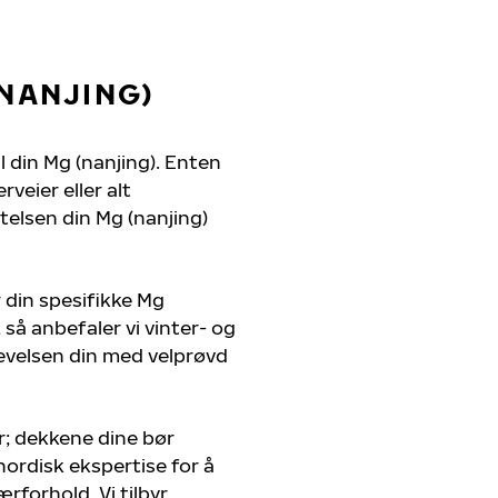
NANJING)
l din Mg (nanjing). Enten
veier eller alt
telsen din Mg (nanjing)
 din spesifikke Mg
 så anbefaler vi vinter- og
evelsen din med velprøvd
r; dekkene dine bør
nordisk ekspertise for å
ærforhold. Vi tilbyr