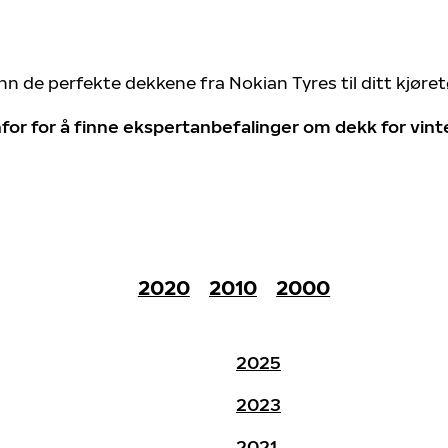
nn de perfekte dekkene fra Nokian Tyres til ditt kjøre
for for å finne ekspertanbefalinger om dekk for vin
2020
2010
2000
2025
2023
2021