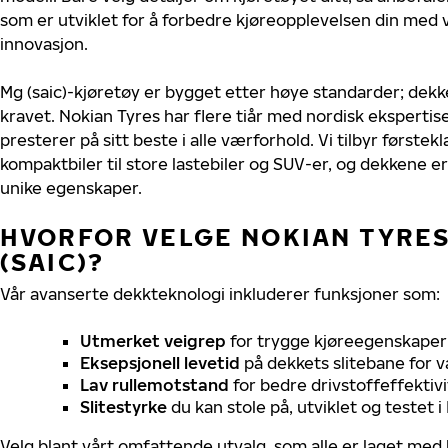
som er utviklet for å forbedre kjøreopplevelsen din med v
innovasjon.
Mg (saic)-kjøretøy er bygget etter høye standarder; dek
kravet. Nokian Tyres har flere tiår med nordisk ekspertise 
presterer på sitt beste i alle værforhold. Vi tilbyr førstekl
kompaktbiler til store lastebiler og SUV-er, og dekkene er
unike egenskaper.
HVORFOR VELGE NOKIAN TYRES 
(SAIC)?
Vår avanserte dekkteknologi inkluderer funksjoner som:
Utmerket veigrep
for trygge kjøreegenskaper 
Eksepsjonell levetid
på dekkets slitebane for v
Lav rullemotstand
for bedre drivstoffeffektivi
Slitestyrke
du kan stole på, utviklet og testet 
Velg blant vårt omfattende utvalg, som alle er laget med