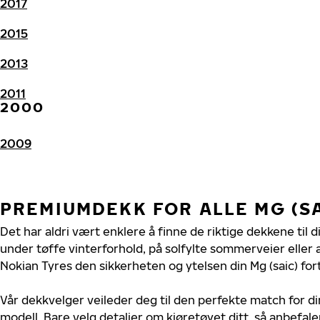
2017
2015
2013
2011
2000
2009
PREMIUMDEKK FOR ALLE MG (S
Det har aldri vært enklere å finne de riktige dekkene til d
under tøffe vinterforhold, på solfylte sommerveier eller 
Nokian Tyres den sikkerheten og ytelsen din Mg (saic) for
Vår dekkvelger veileder deg til den perfekte match for din
modell. Bare velg detaljer om kjøretøyet ditt, så anbefal