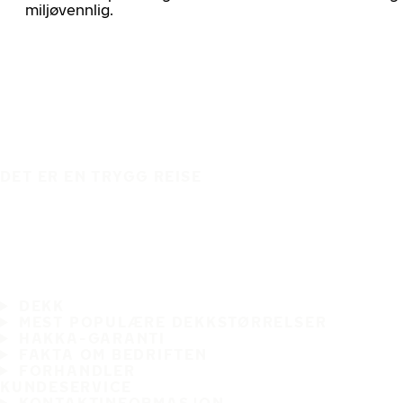
miljøvennlig.
DET ER EN TRYGG REISE
DEKK
MEST POPULÆRE DEKKSTØRRELSER
HAKKA-GARANTI
FAKTA OM BEDRIFTEN
FORHANDLER
KUNDESERVICE