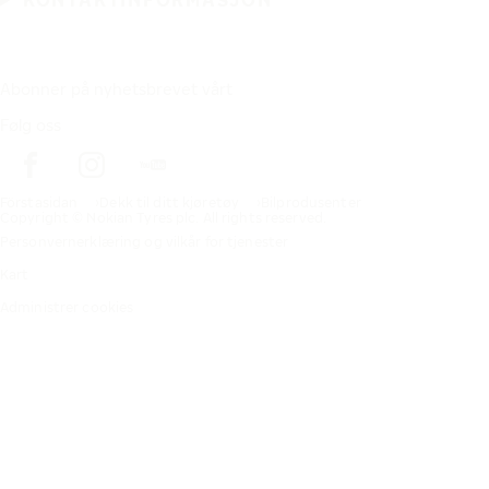
KONTAKTINFORMASJON
Abonner på nyhetsbrevet vårt
Følg oss
Förstasidan
Dekk til ditt kjøretøy
Bilprodusenter
Copyright © Nokian Tyres plc. All rights reserved.
Personvernerklæring og vilkår for tjenester
Kart
Administrer cookies