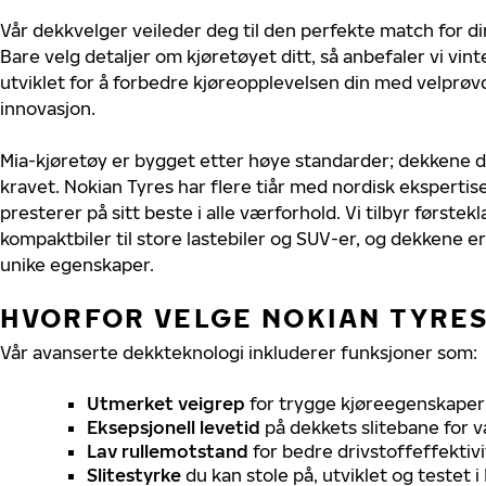
Vår dekkvelger veileder deg til den perfekte match for di
Bare velg detaljer om kjøretøyet ditt, så anbefaler vi v
utviklet for å forbedre kjøreopplevelsen din med velprøvd
innovasjon.
Mia-kjøretøy er bygget etter høye standarder; dekkene 
kravet. Nokian Tyres har flere tiår med nordisk ekspertise 
presterer på sitt beste i alle værforhold. Vi tilbyr førstekl
kompaktbiler til store lastebiler og SUV-er, og dekkene er
unike egenskaper.
HVORFOR VELGE NOKIAN TYRES 
Vår avanserte dekkteknologi inkluderer funksjoner som:
Utmerket veigrep
for trygge kjøreegenskaper 
Eksepsjonell levetid
på dekkets slitebane for v
Lav rullemotstand
for bedre drivstoffeffektivi
Slitestyrke
du kan stole på, utviklet og testet 