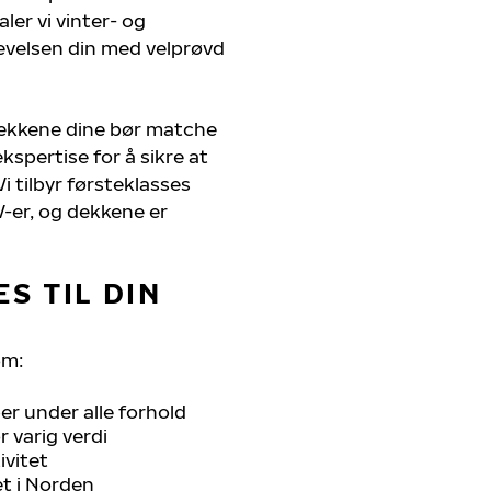
ler vi vinter- og
evelsen din med velprøvd
dekkene dine bør matche
kspertise for å sikre at
Vi tilbyr førsteklasses
UV-er, og dekkene er
S TIL DIN
om:
r under alle forhold
 varig verdi
ivitet
et i Norden