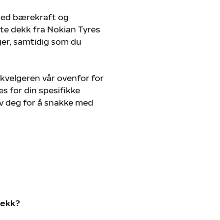
 med bærekraft og
ste dekk fra Nokian Tyres
nger, samtidig som du
kvelgeren vår ovenfor for
s for din spesifikke
av deg for å snakke med
dekk?