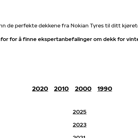
nn de perfekte dekkene fra Nokian Tyres til ditt kjøre
for for å finne ekspertanbefalinger om dekk for vin
2020
2010
2000
1990
2025
2023
2021