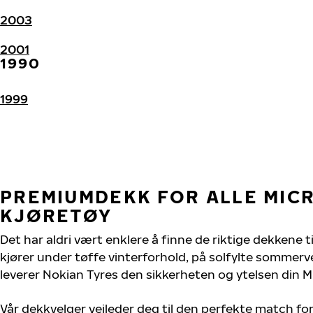
2003
2001
1990
1999
PREMIUMDEKK FOR ALLE MIC
KJØRETØY
Det har aldri vært enklere å finne de riktige dekkene t
kjører under tøffe vinterforhold, på solfylte sommervei
leverer Nokian Tyres den sikkerheten og ytelsen din Mi
Vår dekkvelger veileder deg til den perfekte match for