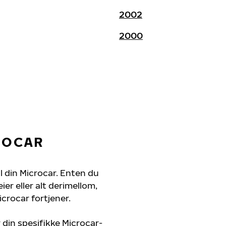
2002
2000
ROCAR
il din Microcar. Enten du
er eller alt derimellom,
crocar fortjener.
 din spesifikke Microcar-