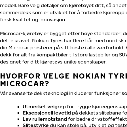
modell. Bare velg detaljer om kjøretøyet ditt, så anbefa
sommerdekk som er utviklet for å forbedre kjøreoppl
finsk kvalitet og innovasjon.
Microcar-kjøretøy er bygget etter høye standarder; 
dette kravet. Nokian Tyres har flere tiår med nordisk e
din Microcar presterer på sitt beste i alle værforhold. 
dekk for alt fra kompaktbiler til store lastebiler og S
designet for ditt kjøretøys unike egenskaper.
HVORFOR VELGE NOKIAN TYRE
MICROCAR?
Vår avanserte dekkteknologi inkluderer funksjoner s
Utmerket veigrep
for trygge kjøreegenskape
Eksepsjonell levetid
på dekkets slitebane for
Lav rullemotstand
for bedre drivstoffeffekt
Slitestyrke
du kan stole på, utviklet og test