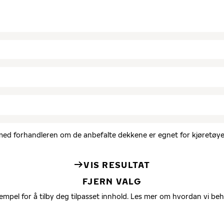
d med forhandleren om de anbefalte dekkene er egnet for kjøretøyet
VIS RESULTAT
FJERN VALG
empel for å tilby deg tilpasset innhold. Les mer om hvordan vi be