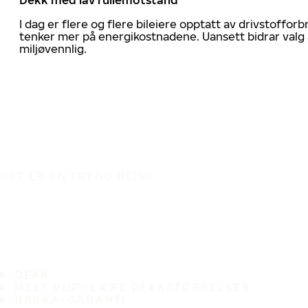
I dag er flere og flere bileiere opptatt av drivstoff
tenker mer på energikostnadene. Uansett bidrar valg 
miljøvennlig.
DET ER EN TRYGG REISE
DEKK
MEST POPULÆRE DEKKSTØRRELSER
HAKKA-GARANTI