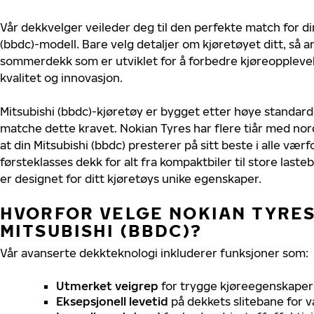
Vår dekkvelger veileder deg til den perfekte match for di
(bbdc)-modell. Bare velg detaljer om kjøretøyet ditt, så a
sommerdekk som er utviklet for å forbedre kjøreoppleve
kvalitet og innovasjon.
Mitsubishi (bbdc)-kjøretøy er bygget etter høye standard
matche dette kravet. Nokian Tyres har flere tiår med nord
at din Mitsubishi (bbdc) presterer på sitt beste i alle værfo
førsteklasses dekk for alt fra kompaktbiler til store last
er designet for ditt kjøretøys unike egenskaper.
HVORFOR VELGE NOKIAN TYRES 
MITSUBISHI (BBDC)?
Vår avanserte dekkteknologi inkluderer funksjoner som:
Utmerket veigrep
for trygge kjøreegenskaper 
Eksepsjonell levetid
på dekkets slitebane for v