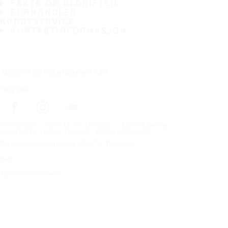
FAKTA OM BEDRIFTEN
FORHANDLER
KUNDESERVICE
KONTAKTINFORMASJON
Abonner på nyhetsbrevet vårt
Følg oss
Förstasidan
Dekk til ditt kjøretøy
Bilprodusenter
Copyright © Nokian Tyres plc. All rights reserved.
Personvernerklæring og vilkår for tjenester
Kart
Administrer cookies