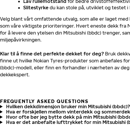
Lav rullemotstand
for bedre drivstoffeffektivi
Slitestyrke
du kan stole på, utviklet og testet 
Velg blant vårt omfattende utvalg, som alle er laget med
som våre viktigste prioriteringer. Hvert eneste dekk fra 
for å levere den ytelsen din Mitsubishi (bbdc) trenger, s
miljøpåvirkningen.
Klar til å finne det perfekte dekket for deg?
Bruk dekkv
finne ut hvilke Nokian Tyres-produkter som anbefales for 
(bbdc)-modell, eller finn en forhandler i nærheten av de
dekkekspert.
FREQUENTLY ASKED QUESTIONS
Hvilken dekkdimensjon bruker min Mitsubishi (bbdc)?
Hva er forskjellen mellom vinterdekk og sommerde
Hvor ofte bør jeg bytte dekk på min Mitsubishi (bbd
Hva er det anbefalte lufttrykket for min Mitsubishi 