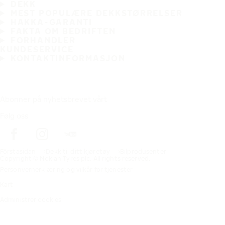
DEKK
MEST POPULÆRE DEKKSTØRRELSER
HAKKA-GARANTI
FAKTA OM BEDRIFTEN
FORHANDLER
KUNDESERVICE
KONTAKTINFORMASJON
Abonner på nyhetsbrevet vårt
Følg oss
Förstasidan
Dekk til ditt kjøretøy
Bilprodusenter
Copyright © Nokian Tyres plc. All rights reserved.
Personvernerklæring og vilkår for tjenester
Kart
Administrer cookies