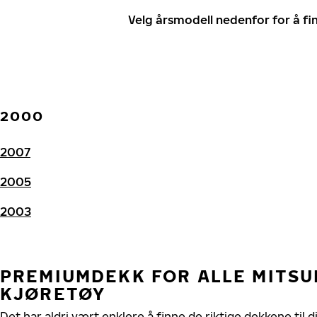
Velg årsmodell nedenfor for å f
2000
2007
2005
2003
PREMIUMDEKK FOR ALLE MITSUB
KJØRETØY
Det har aldri vært enklere å finne de riktige dekkene til di