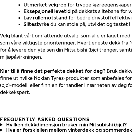
Utmerket veigrep
for trygge kjøreegenskaper 
Eksepsjonell levetid
på dekkets slitebane for v
Lav rullemotstand
for bedre drivstoffeffektivi
Slitestyrke
du kan stole på, utviklet og testet 
Velg blant vårt omfattende utvalg, som alle er laget med
som våre viktigste prioriteringer. Hvert eneste dekk fra 
for å levere den ytelsen din Mitsubishi (bjc) trenger, sam
miljøpåvirkningen.
Klar til å finne det perfekte dekket for deg?
Bruk dekkv
finne ut hvilke Nokian Tyres-produkter som anbefales for 
(bjc)-modell, eller finn en forhandler i nærheten av deg 
dekkekspert.
FREQUENTLY ASKED QUESTIONS
Hvilken dekkdimensjon bruker min Mitsubishi (bjc)?
Hva er forskjellen mellom vinterdekk og sommerde