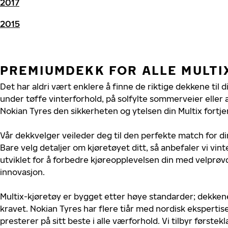
2017
2015
PREMIUMDEKK FOR ALLE MULTI
Det har aldri vært enklere å finne de riktige dekkene til d
under tøffe vinterforhold, på solfylte sommerveier eller 
Nokian Tyres den sikkerheten og ytelsen din Multix fortje
Vår dekkvelger veileder deg til den perfekte match for di
Bare velg detaljer om kjøretøyet ditt, så anbefaler vi v
utviklet for å forbedre kjøreopplevelsen din med velprøvd
innovasjon.
Multix-kjøretøy er bygget etter høye standarder; dekke
kravet. Nokian Tyres har flere tiår med nordisk ekspertise 
presterer på sitt beste i alle værforhold. Vi tilbyr førstekl