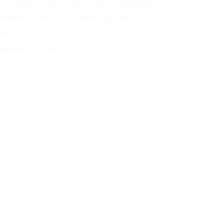
Förstasidan
Dekk til ditt kjøretøy
Bilprodusenter
Copyright © Nokian Tyres plc. All rights reserved.
Personvernerklæring og vilkår for tjenester
Kart
Administrer cookies