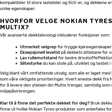
kompaktbiler til store lastebiler og SUV-er, og dekkene er
unike egenskaper.
HVORFOR VELGE NOKIAN TYRES 
MULTIX?
Vår avanserte dekkteknologi inkluderer funksjoner som:
Utmerket veigrep
for trygge kjøreegenskaper 
Eksepsjonell levetid
på dekkets slitebane for v
Lav rullemotstand
for bedre drivstoffeffektivi
Slitestyrke
du kan stole på, utviklet og testet 
Velg blant vårt omfattende utvalg, som alle er laget med
som våre viktigste prioriteringer. Hvert eneste dekk fra 
for å levere den ytelsen din Multix trenger, samtidig som
miljøpåvirkningen.
Klar til å finne det perfekte dekket for deg?
Bruk dekkv
finne ut hvilke Nokian Tyres-produkter som anbefales for 