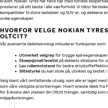
kravet. Nokian Tyres har flere tiår med nordisk ekspertise 
presterer på sitt beste i alle værforhold. Vi tilbyr førstekl
kompaktbiler til store lastebiler og SUV-er, og dekkene er
unike egenskaper.
HVORFOR VELGE NOKIAN TYRES 
OLTCIT?
Vår avanserte dekkteknologi inkluderer funksjoner som:
Utmerket veigrep
for trygge kjøreegenskaper 
Eksepsjonell levetid
på dekkets slitebane for v
Lav rullemotstand
for bedre drivstoffeffektivi
Slitestyrke
du kan stole på, utviklet og testet 
Velg blant vårt omfattende utvalg, som alle er laget med
som våre viktigste prioriteringer. Hvert eneste dekk fra 
for å levere den ytelsen din Oltcit trenger, samtidig som
miljøpåvirkningen.