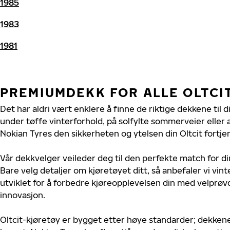
1985
1983
1981
PREMIUMDEKK FOR ALLE OLTCI
Det har aldri vært enklere å finne de riktige dekkene til d
under tøffe vinterforhold, på solfylte sommerveier eller 
Nokian Tyres den sikkerheten og ytelsen din Oltcit fortje
Vår dekkvelger veileder deg til den perfekte match for di
Bare velg detaljer om kjøretøyet ditt, så anbefaler vi v
utviklet for å forbedre kjøreopplevelsen din med velprøvd
innovasjon.
Oltcit-kjøretøy er bygget etter høye standarder; dekken