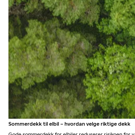
Sommerdekk til elbil – hvordan velge riktige dekk
Gode sommerdekk for elbiler reduserer risikoen for va