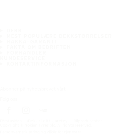
DEKK
MEST POPULÆRE DEKKSTØRRELSER
HAKKA-GARANTI
FAKTA OM BEDRIFTEN
FORHANDLER
KUNDESERVICE
KONTAKTINFORMASJON
Abonner på nyhetsbrevet vårt
Følg oss
Förstasidan
Dekk til ditt kjøretøy
Bilprodusenter
Copyright © Nokian Tyres plc. All rights reserved.
Personvernerklæring og vilkår for tjenester