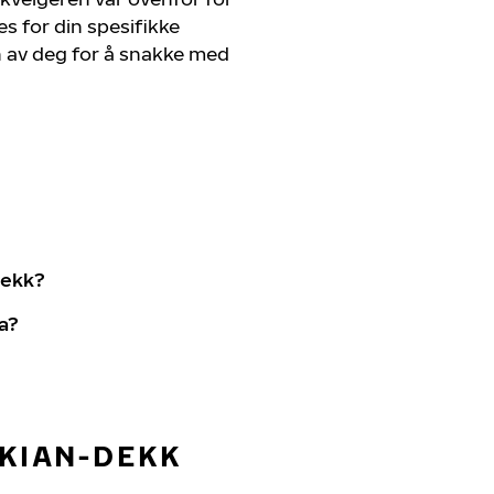
s for din spesifikke
en av deg for å snakke med
dekk?
na?
OKIAN-DEKK