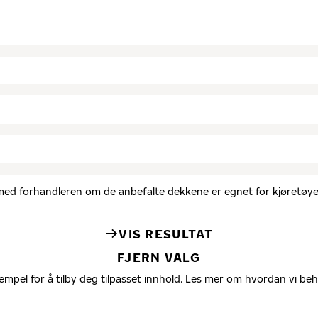
d med forhandleren om de anbefalte dekkene er egnet for kjøretøyet
VIS RESULTAT
FJERN VALG
empel for å tilby deg tilpasset innhold. Les mer om hvordan vi be