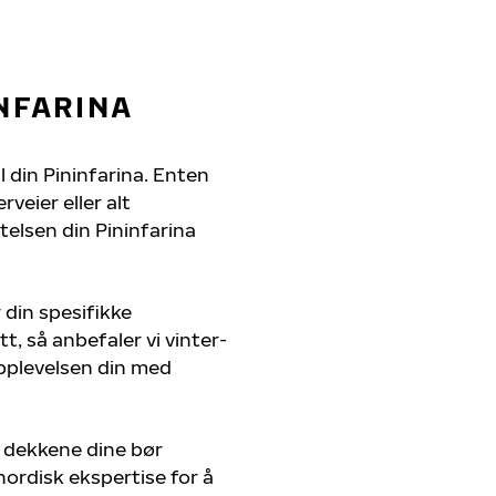
NFARINA
l din Pininfarina. Enten
veier eller alt
telsen din Pininfarina
 din spesifikke
t, så anbefaler vi vinter-
pplevelsen din med
; dekkene dine bør
nordisk ekspertise for å