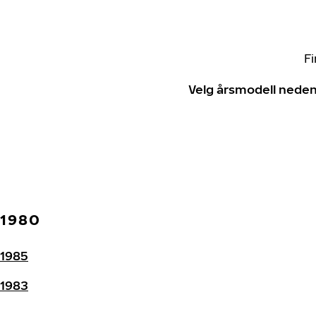
Fi
Velg årsmodell neden
1980
1985
1983