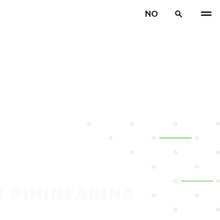
NO
N PININFARINA