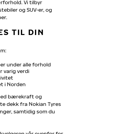
rforhold. Vi tilbyr
stebiler og SUV-er, og
er.
S TIL DIN
om:
r under alle forhold
 varig verdi
ivitet
et i Norden
 med bærekraft og
ste dekk fra Nokian Tyres
renger, samtidig som du
kvelgeren vår ovenfor for