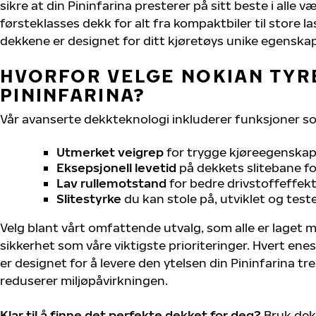
sikre at din Pininfarina presterer på sitt beste i alle væ
førsteklasses dekk for alt fra kompaktbiler til store la
dekkene er designet for ditt kjøretøys unike egenskap
HVORFOR VELGE NOKIAN TYRE
PININFARINA?
Vår avanserte dekkteknologi inkluderer funksjoner s
Utmerket veigrep
for trygge kjøreegenskape
Eksepsjonell levetid
på dekkets slitebane for
Lav rullemotstand
for bedre drivstoffeffekt
Slitestyrke
du kan stole på, utviklet og test
Velg blant vårt omfattende utvalg, som alle er laget
sikkerhet som våre viktigste prioriteringer. Hvert ene
er designet for å levere den ytelsen din Pininfarina t
reduserer miljøpåvirkningen.
Klar til å finne det perfekte dekket for deg?
Bruk dek