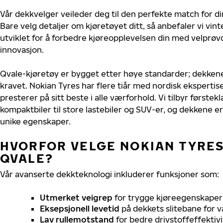
Vår dekkvelger veileder deg til den perfekte match for di
Bare velg detaljer om kjøretøyet ditt, så anbefaler vi v
utviklet for å forbedre kjøreopplevelsen din med velprøvd
innovasjon.
Qvale-kjøretøy er bygget etter høye standarder; dekken
kravet. Nokian Tyres har flere tiår med nordisk ekspertise 
presterer på sitt beste i alle værforhold. Vi tilbyr førstekl
kompaktbiler til store lastebiler og SUV-er, og dekkene er
unike egenskaper.
HVORFOR VELGE NOKIAN TYRES 
QVALE?
Vår avanserte dekkteknologi inkluderer funksjoner som:
Utmerket veigrep
for trygge kjøreegenskaper 
Eksepsjonell levetid
på dekkets slitebane for v
Lav rullemotstand
for bedre drivstoffeffektivi