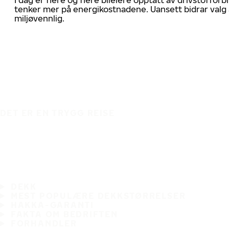
tenker mer på energikostnadene. Uansett bidrar valg 
miljøvennlig.
DET ER EN TRYGG REISE
DEKK
MEST POPULÆRE DEKKSTØRRELSER
HAKKA-GARANTI
FAKTA OM BEDRIFTEN
FORHANDLER