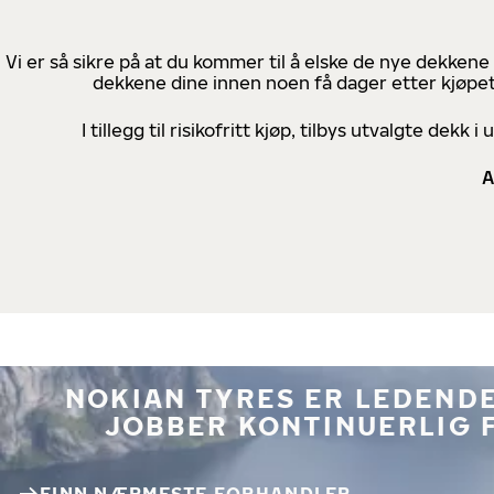
Vi er så sikre på at du kommer til å elske de nye dekkene
dekkene dine innen noen få dager etter kjøpet
I tillegg til risikofritt kjøp, tilbys utvalgte de
A
NOKIAN TYRES ER LEDENDE
JOBBER KONTINUERLIG 