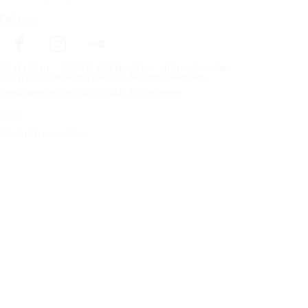
Følg oss
Förstasidan
Dekk til ditt kjøretøy
Bilprodusenter
Copyright © Nokian Tyres plc. All rights reserved.
Personvernerklæring og vilkår for tjenester
Kart
Administrer cookies