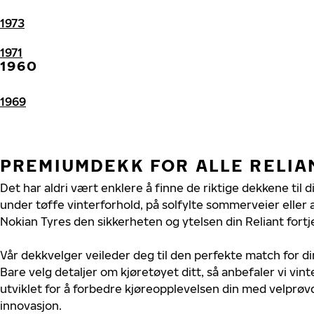
1973
1971
1960
1969
PREMIUMDEKK FOR ALLE RELIA
Det har aldri vært enklere å finne de riktige dekkene til d
under tøffe vinterforhold, på solfylte sommerveier eller 
Nokian Tyres den sikkerheten og ytelsen din Reliant fortj
Vår dekkvelger veileder deg til den perfekte match for di
Bare velg detaljer om kjøretøyet ditt, så anbefaler vi v
utviklet for å forbedre kjøreopplevelsen din med velprøvd
innovasjon.