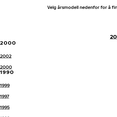
Velg årsmodell nedenfor for å f
20
2000
2002
2000
1990
1999
1997
1995