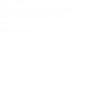
Förstasidan
Dekk til ditt kjøretøy
Bilprodusenter
Copyright © Nokian Tyres plc. All rights reserved.
Personvernerklæring og vilkår for tjenester
Kart
Administrer cookies