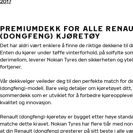
2017
PREMIUMDEKK FOR ALLE RENA
(DONGFENG) KJØRETØY
Det har aldri vært enklere å finne de riktige dekkene til 
Enten du kjører under tøffe vinterforhold, på solfylte so
derimellom, leverer Nokian Tyres den sikkerheten og yte
fortjener.
Vår dekkvelger veileder deg til den perfekte match for di
(dongfeng)-modell. Bare velg detaljer om kjøretøyet ditt, 
sommerdekk som er utviklet for å forbedre kjøreoppleve
kvalitet og innovasjon.
Renault (dongfeng)-kjøretøy er bygget etter høye stand
matche dette kravet. Nokian Tyres har flere tiår med nord
at din Renault (dongfeng) presterer på sitt beste i alle vær