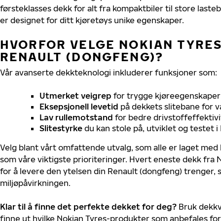
førsteklasses dekk for alt fra kompaktbiler til store last
er designet for ditt kjøretøys unike egenskaper.
HVORFOR VELGE NOKIAN TYRES 
RENAULT (DONGFENG)?
Vår avanserte dekkteknologi inkluderer funksjoner som:
Utmerket veigrep
for trygge kjøreegenskaper 
Eksepsjonell levetid
på dekkets slitebane for v
Lav rullemotstand
for bedre drivstoffeffektivi
Slitestyrke
du kan stole på, utviklet og testet 
Velg blant vårt omfattende utvalg, som alle er laget med
som våre viktigste prioriteringer. Hvert eneste dekk fra 
for å levere den ytelsen din Renault (dongfeng) trenger,
miljøpåvirkningen.
Klar til å finne det perfekte dekket for deg?
Bruk dekkv
finne ut hvilke Nokian Tyres-produkter som anbefales for