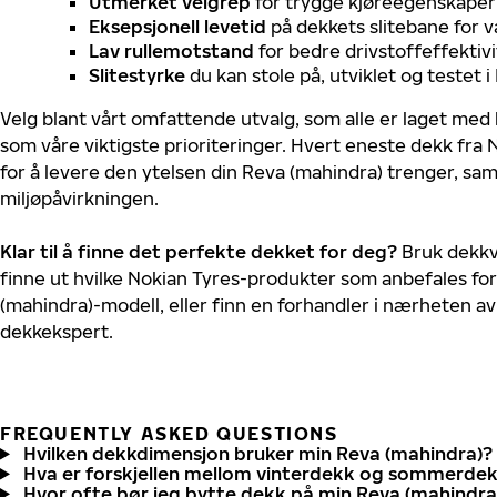
Utmerket veigrep
for trygge kjøreegenskaper 
Eksepsjonell levetid
på dekkets slitebane for v
Lav rullemotstand
for bedre drivstoffeffektivi
Slitestyrke
du kan stole på, utviklet og testet 
Velg blant vårt omfattende utvalg, som alle er laget med
som våre viktigste prioriteringer. Hvert eneste dekk fra 
for å levere den ytelsen din Reva (mahindra) trenger, sa
miljøpåvirkningen.
Klar til å finne det perfekte dekket for deg?
Bruk dekkv
finne ut hvilke Nokian Tyres-produkter som anbefales for
(mahindra)-modell, eller finn en forhandler i nærheten a
dekkekspert.
FREQUENTLY ASKED QUESTIONS
Hvilken dekkdimensjon bruker min Reva (mahindra)?
Hva er forskjellen mellom vinterdekk og sommerde
Hvor ofte bør jeg bytte dekk på min Reva (mahindra