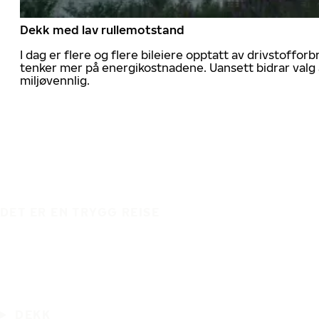
Dekk med lav rullemotstand
I dag er flere og flere bileiere opptatt av drivstoff
tenker mer på energikostnadene. Uansett bidrar valg 
miljøvennlig.
DET ER EN TRYGG REISE
DEKK