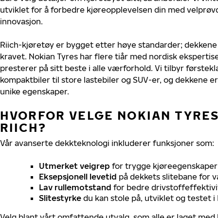
utviklet for å forbedre kjøreopplevelsen din med velprøvd
innovasjon.
Riich-kjøretøy er bygget etter høye standarder; dekkene
kravet. Nokian Tyres har flere tiår med nordisk ekspertise 
presterer på sitt beste i alle værforhold. Vi tilbyr førstekl
kompaktbiler til store lastebiler og SUV-er, og dekkene er
unike egenskaper.
HVORFOR VELGE NOKIAN TYRES 
RIICH?
Vår avanserte dekkteknologi inkluderer funksjoner som:
Utmerket veigrep
for trygge kjøreegenskaper 
Eksepsjonell levetid
på dekkets slitebane for v
Lav rullemotstand
for bedre drivstoffeffektivi
Slitestyrke
du kan stole på, utviklet og testet 
Velg blant vårt omfattende utvalg, som alle er laget med