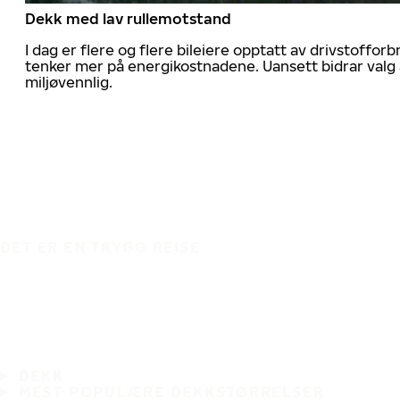
Dekk med lav rullemotstand
I dag er flere og flere bileiere opptatt av drivstoff
tenker mer på energikostnadene. Uansett bidrar valg 
miljøvennlig.
DET ER EN TRYGG REISE
DEKK
MEST POPULÆRE DEKKSTØRRELSER