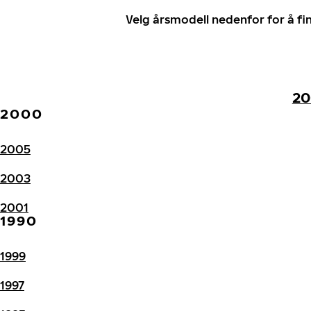
Velg årsmodell nedenfor for å f
20
2000
2005
2003
2001
1990
1999
1997