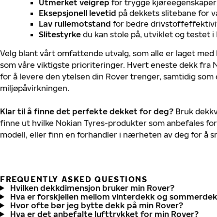
Utmerket veigrep
for trygge kjøreegenskaper 
Eksepsjonell levetid
på dekkets slitebane for v
Lav rullemotstand
for bedre drivstoffeffektivi
Slitestyrke
du kan stole på, utviklet og testet 
Velg blant vårt omfattende utvalg, som alle er laget med
som våre viktigste prioriteringer. Hvert eneste dekk fra 
for å levere den ytelsen din Rover trenger, samtidig som
miljøpåvirkningen.
Klar til å finne det perfekte dekket for deg?
Bruk dekkv
finne ut hvilke Nokian Tyres-produkter som anbefales for
modell, eller finn en forhandler i nærheten av deg for å
FREQUENTLY ASKED QUESTIONS
Hvilken dekkdimensjon bruker min Rover?
Hva er forskjellen mellom vinterdekk og sommerde
Hvor ofte bør jeg bytte dekk på min Rover?
Hva er det anbefalte lufttrykket for min Rover?