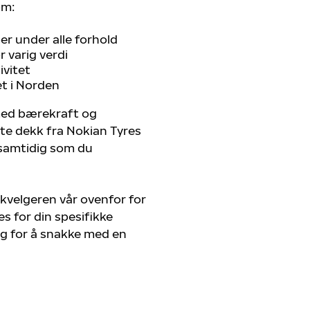
om:
r under alle forhold
 varig verdi
ivitet
et i Norden
 med bærekraft og
ste dekk fra Nokian Tyres
, samtidig som du
kvelgeren vår ovenfor for
s for din spesifikke
eg for å snakke med en