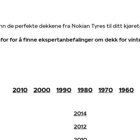
nn de perfekte dekkene fra Nokian Tyres til ditt kjøre
for for å finne ekspertanbefalinger om dekk for vin
2010
2000
1990
1980
1970
1960
2014
2012
2010