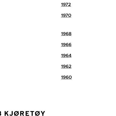
1972
1970
1968
1966
1964
1962
1960
B KJØRETØY