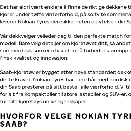
Det har aldri vært enklere å finne de riktige dekkene t
kjører under tøffe vinterforhold, på solfylte sommervei
leverer Nokian Tyres den sikkerheten og ytelsen din S
Vår dekkvelger veileder deg til den perfekte match for
modell. Bare velg detaljer om kjøretøyet ditt, så anbefa
sommerdekk som er utviklet for å forbedre kjøreoppl
finsk kvalitet og innovasjon.
Saab-kjøretøy er bygget etter høye standarder; dekk
dette kravet. Nokian Tyres har flere tiår med nordisk e
din Saab presterer på sitt beste i alle værforhold. Vi t
for alt fra kompaktbiler til store lastebiler og SUV-er
for ditt kjøretøys unike egenskaper.
HVORFOR VELGE NOKIAN TYRE
SAAB?