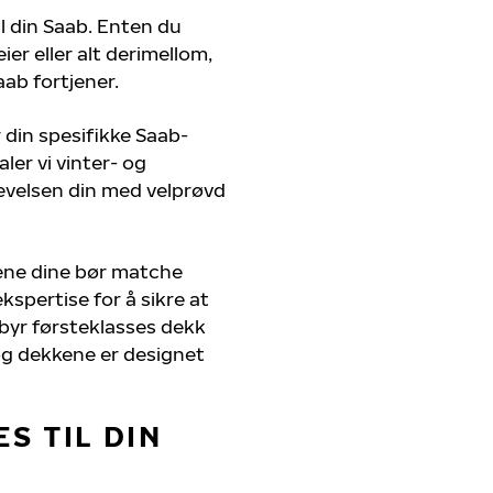
il din Saab. Enten du
er eller alt derimellom,
aab fortjener.
 din spesifikke Saab-
ler vi vinter- og
evelsen din med velprøvd
ene dine bør matche
kspertise for å sikre at
ilbyr førsteklasses dekk
, og dekkene er designet
S TIL DIN