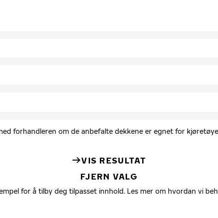
d med forhandleren om de anbefalte dekkene er egnet for kjøretøyet
VIS RESULTAT
FJERN VALG
empel for å tilby deg tilpasset innhold. Les mer om hvordan vi be