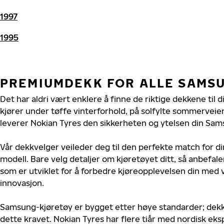
1997
1995
PREMIUMDEKK FOR ALLE SAMS
Det har aldri vært enklere å finne de riktige dekkene til
kjører under tøffe vinterforhold, på solfylte sommerveier 
leverer Nokian Tyres den sikkerheten og ytelsen din Sam
Vår dekkvelger veileder deg til den perfekte match for d
modell. Bare velg detaljer om kjøretøyet ditt, så anbefal
som er utviklet for å forbedre kjøreopplevelsen din med v
innovasjon.
Samsung-kjøretøy er bygget etter høye standarder; dek
dette kravet. Nokian Tyres har flere tiår med nordisk ekspe