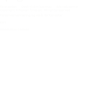
Förstasidan
Dekk til ditt kjøretøy
Bilprodusenter
Copyright © Nokian Tyres plc. All rights reserved.
Personvernerklæring og vilkår for tjenester
Kart
Administrer cookies