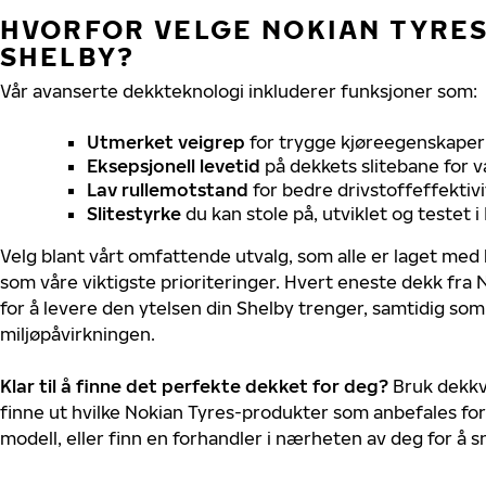
HVORFOR VELGE NOKIAN TYRES 
SHELBY?
Vår avanserte dekkteknologi inkluderer funksjoner som:
Utmerket veigrep
for trygge kjøreegenskaper 
Eksepsjonell levetid
på dekkets slitebane for v
Lav rullemotstand
for bedre drivstoffeffektivi
Slitestyrke
du kan stole på, utviklet og testet 
Velg blant vårt omfattende utvalg, som alle er laget med
som våre viktigste prioriteringer. Hvert eneste dekk fra 
for å levere den ytelsen din Shelby trenger, samtidig so
miljøpåvirkningen.
Klar til å finne det perfekte dekket for deg?
Bruk dekkv
finne ut hvilke Nokian Tyres-produkter som anbefales for
modell, eller finn en forhandler i nærheten av deg for å