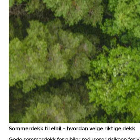
Sommerdekk til elbil – hvordan velge riktige dekk
Gode sommerdekk for elbiler reduserer risikoen for va