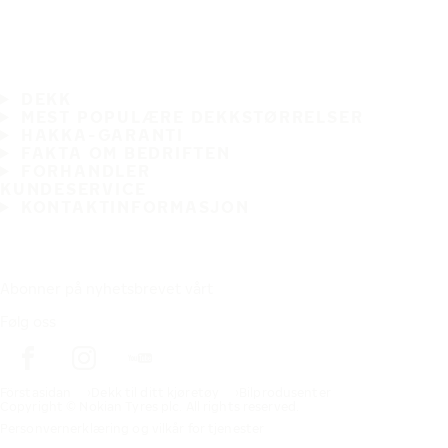
DEKK
MEST POPULÆRE DEKKSTØRRELSER
HAKKA-GARANTI
FAKTA OM BEDRIFTEN
FORHANDLER
KUNDESERVICE
KONTAKTINFORMASJON
Abonner på nyhetsbrevet vårt
Følg oss
Förstasidan
Dekk til ditt kjøretøy
Bilprodusenter
Copyright © Nokian Tyres plc. All rights reserved.
Personvernerklæring og vilkår for tjenester