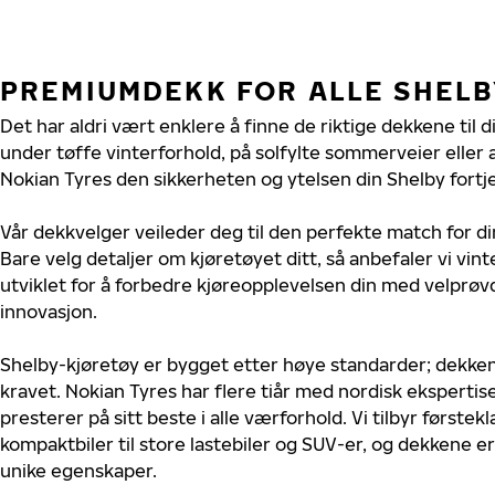
PREMIUMDEKK FOR ALLE SHEL
Det har aldri vært enklere å finne de riktige dekkene til d
under tøffe vinterforhold, på solfylte sommerveier eller 
Nokian Tyres den sikkerheten og ytelsen din Shelby fortj
Vår dekkvelger veileder deg til den perfekte match for di
Bare velg detaljer om kjøretøyet ditt, så anbefaler vi v
utviklet for å forbedre kjøreopplevelsen din med velprøvd
innovasjon.
Shelby-kjøretøy er bygget etter høye standarder; dekke
kravet. Nokian Tyres har flere tiår med nordisk ekspertise
presterer på sitt beste i alle værforhold. Vi tilbyr førstekl
kompaktbiler til store lastebiler og SUV-er, og dekkene er
unike egenskaper.