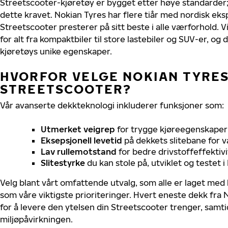
Streetscooter-kjøretøy er bygget etter høye standarder
dette kravet. Nokian Tyres har flere tiår med nordisk ekspe
Streetscooter presterer på sitt beste i alle værforhold. Vi
for alt fra kompaktbiler til store lastebiler og SUV-er, og
kjøretøys unike egenskaper.
HVORFOR VELGE NOKIAN TYRES 
STREETSCOOTER?
Vår avanserte dekkteknologi inkluderer funksjoner som:
Utmerket veigrep
for trygge kjøreegenskaper 
Eksepsjonell levetid
på dekkets slitebane for v
Lav rullemotstand
for bedre drivstoffeffektivi
Slitestyrke
du kan stole på, utviklet og testet 
Velg blant vårt omfattende utvalg, som alle er laget med
som våre viktigste prioriteringer. Hvert eneste dekk fra 
for å levere den ytelsen din Streetscooter trenger, samt
miljøpåvirkningen.