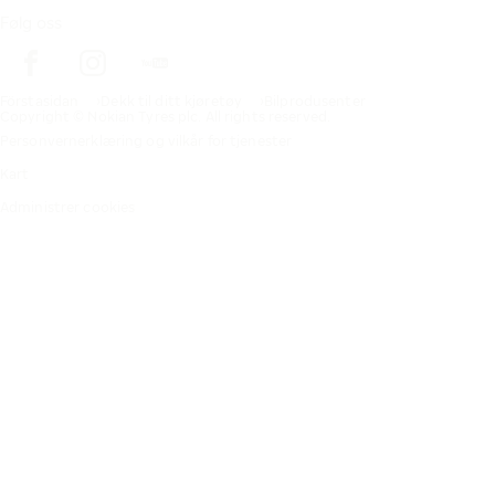
Følg oss
Förstasidan
Dekk til ditt kjøretøy
Bilprodusenter
Copyright © Nokian Tyres plc. All rights reserved.
Personvernerklæring og vilkår for tjenester
Kart
Administrer cookies