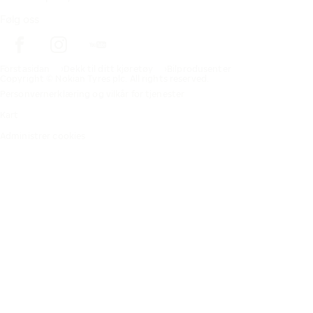
Følg oss
Förstasidan
Dekk til ditt kjøretøy
Bilprodusenter
Copyright © Nokian Tyres plc. All rights reserved.
Personvernerklæring og vilkår for tjenester
Kart
Administrer cookies