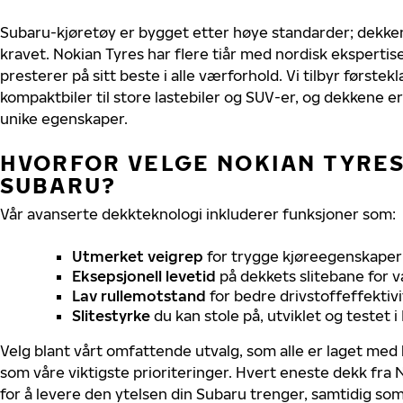
Subaru-kjøretøy er bygget etter høye standarder; dekke
kravet. Nokian Tyres har flere tiår med nordisk ekspertise
presterer på sitt beste i alle værforhold. Vi tilbyr førstekl
kompaktbiler til store lastebiler og SUV-er, og dekkene er
unike egenskaper.
HVORFOR VELGE NOKIAN TYRES 
SUBARU?
Vår avanserte dekkteknologi inkluderer funksjoner som:
Utmerket veigrep
for trygge kjøreegenskaper 
Eksepsjonell levetid
på dekkets slitebane for v
Lav rullemotstand
for bedre drivstoffeffektivi
Slitestyrke
du kan stole på, utviklet og testet 
Velg blant vårt omfattende utvalg, som alle er laget med
som våre viktigste prioriteringer. Hvert eneste dekk fra 
for å levere den ytelsen din Subaru trenger, samtidig so