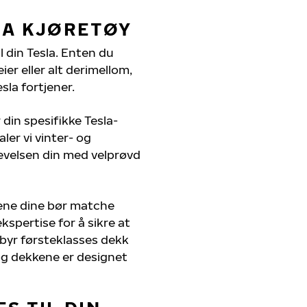
LA KJØRETØY
l din Tesla. Enten du
er eller alt derimellom,
sla fortjener.
 din spesifikke Tesla-
ler vi vinter- og
evelsen din med velprøvd
kene dine bør matche
kspertise for å sikre at
ilbyr førsteklasses dekk
, og dekkene er designet