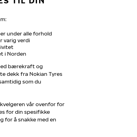
S TIL DIN
om:
r under alle forhold
 varig verdi
ivitet
et i Norden
 med bærekraft og
ste dekk fra Nokian Tyres
, samtidig som du
kvelgeren vår ovenfor for
s for din spesifikke
deg for å snakke med en