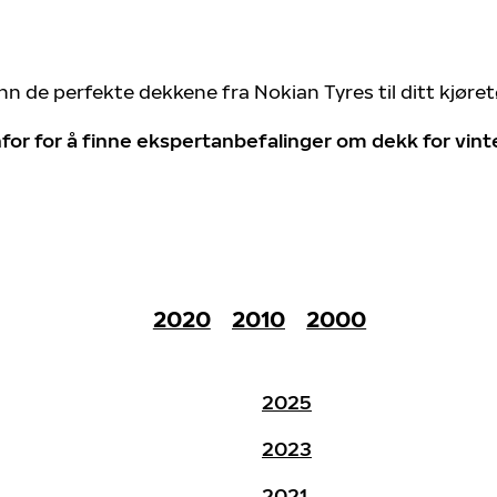
nn de perfekte dekkene fra Nokian Tyres til ditt kjøre
for for å finne ekspertanbefalinger om dekk for vin
2020
2010
2000
2025
2023
2021