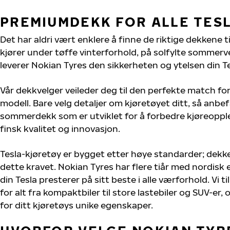
PREMIUMDEKK FOR ALLE TES
Det har aldri vært enklere å finne de riktige dekkene ti
kjører under tøffe vinterforhold, på solfylte sommervei
leverer Nokian Tyres den sikkerheten og ytelsen din Te
Vår dekkvelger veileder deg til den perfekte match for
modell. Bare velg detaljer om kjøretøyet ditt, så anbefa
sommerdekk som er utviklet for å forbedre kjøreoppl
finsk kvalitet og innovasjon.
Tesla-kjøretøy er bygget etter høye standarder; dek
dette kravet. Nokian Tyres har flere tiår med nordisk e
din Tesla presterer på sitt beste i alle værforhold. Vi t
for alt fra kompaktbiler til store lastebiler og SUV-er
for ditt kjøretøys unike egenskaper.