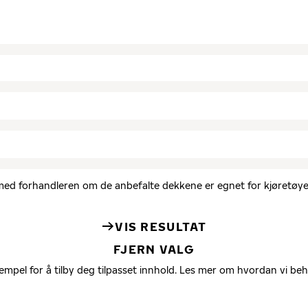
d med forhandleren om de anbefalte dekkene er egnet for kjøretøyet
VIS RESULTAT
FJERN VALG
empel for å tilby deg tilpasset innhold. Les mer om hvordan vi be