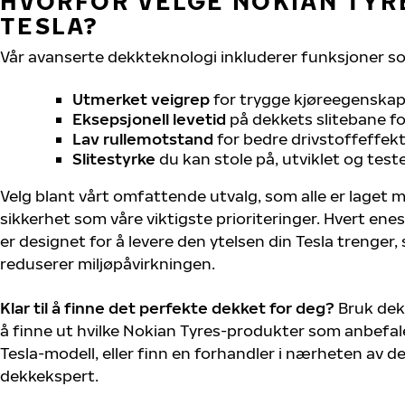
HVORFOR VELGE NOKIAN TYRE
TESLA?
Vår avanserte dekkteknologi inkluderer funksjoner s
Utmerket veigrep
for trygge kjøreegenskape
Eksepsjonell levetid
på dekkets slitebane for
Lav rullemotstand
for bedre drivstoffeffekt
Slitestyrke
du kan stole på, utviklet og test
Velg blant vårt omfattende utvalg, som alle er laget
sikkerhet som våre viktigste prioriteringer. Hvert ene
er designet for å levere den ytelsen din Tesla trenger
reduserer miljøpåvirkningen.
Klar til å finne det perfekte dekket for deg?
Bruk dek
å finne ut hvilke Nokian Tyres-produkter som anbefale
Tesla-modell, eller finn en forhandler i nærheten av 
dekkekspert.